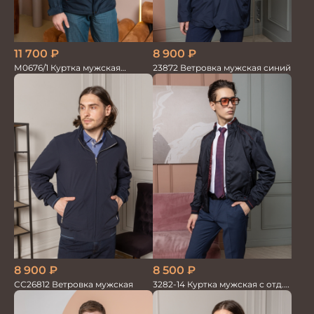
11 700
₽
8 900
₽
М0676/1 Куртка мужская
23872 Ветровка мужская синий
т.синий/красный
8 900
₽
8 500
₽
СС26812 Ветровка мужская
3282-14 Куртка мужская с отд.
из трикотажа