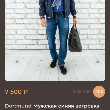
<
>
7 500
₽
8 824
₽
-15 %
Dortmund
Мужская синяя ветровка