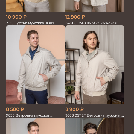
10 900
₽
12 900
₽
2125 Куртка мужская JOIN
2431 COMO Куртка мужская
BEIGE
8 900
₽
8 500
₽
9033 ЭSTET Ветровка мужская
9033 Ветровка мужская
бежевый
бежевый