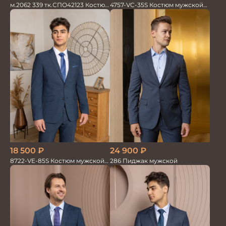
м.2062 339 тк.СПО42123 Костюм
4757-VC-35S Костюм мужской
мужской однотон красивый
двойка
синий
18 500
₽
24 900
₽
8722-VE-85S Костюм мужской
286 Пиджак мужской
двойка