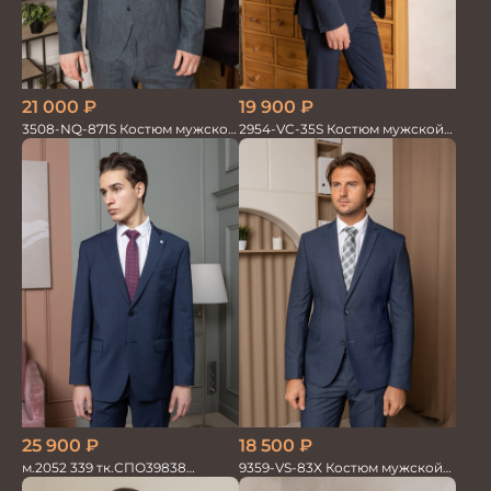
19 900
₽
21 000
₽
2954-VC-35S Костюм мужской
3508-NQ-871S Костюм мужской
двойка
двойка со льном в елочку
25 900
₽
18 500
₽
м.2052 339 тк.СПО39838
9359-VS-83X Костюм мужской
Костюм мужской
двойка