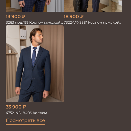
18 900
₽
13 900
₽
7322-VX-35S* Костюм мужской
3263 мод.199 Костюм мужской
двойка
трикотажный т.син в клетку
33 900
₽
4752-ND-840S Костюм
мужской двойка
Посмотреть все