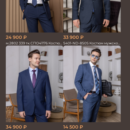
24 900
₽
33 900
₽
м.2802 339 тк.СПО41176 Костюм
5401-ND-850S Костюм мужской
мужской
двойка
34 900
₽
14 500
₽