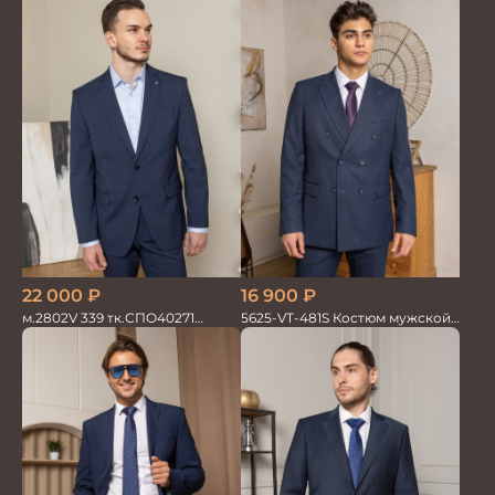
16 900
₽
22 000
₽
5625-VT-481S Костюм мужской
м.2802V 339 тк.СПО40271
двойка
Костюм мужской