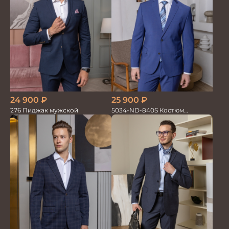
24 900
₽
25 900
₽
276 Пиджак мужской
5034-ND-840S Костюм
мужской двойка