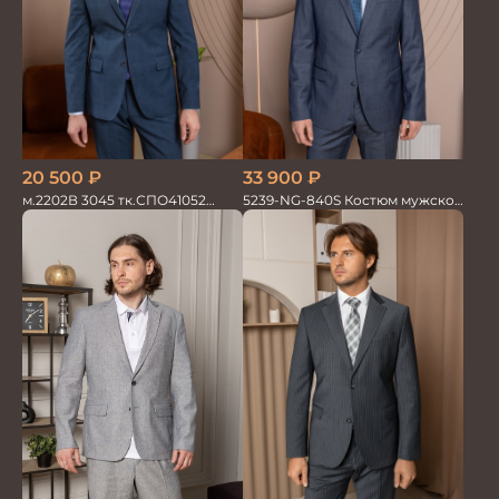
20 500
₽
33 900
₽
м.2202В 3045 тк.СПО41052
5239-NG-840S Костюм мужской
Костюм мужской
двойка