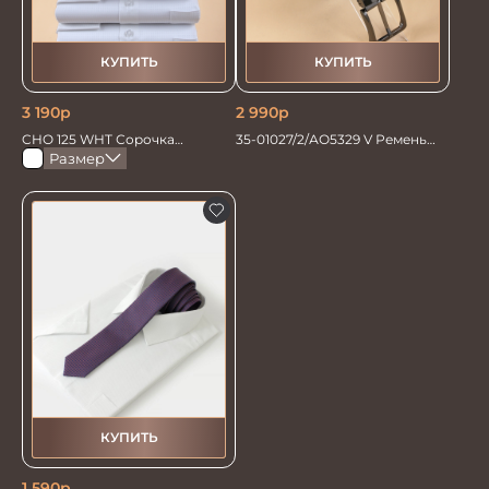
КУПИТЬ
КУПИТЬ
3 190
р
2 990
р
CHO 125 WHT Сорочка
35-01027/2/АО5329 V Ремень
мужская
мужской 130см. синий
Размер
КУПИТЬ
1 590
р