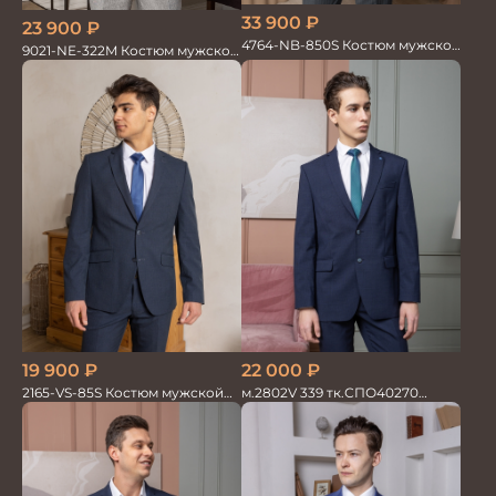
33 900
₽
23 900
₽
4764-NB-850S Костюм мужской
9021-NE-322M Костюм мужской
двойка в полоску
двойка хлопок, лен
22 000
₽
19 900
₽
м.2802V 339 тк.СПО40270
2165-VS-85S Костюм мужской
Костюм мужской
двойка