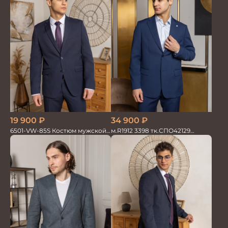
19 900
₽
34 900
₽
6501-VW-85S Костюм мужской
м.R1912 3398 тк.СПО42129
двойка
Костюм мужской