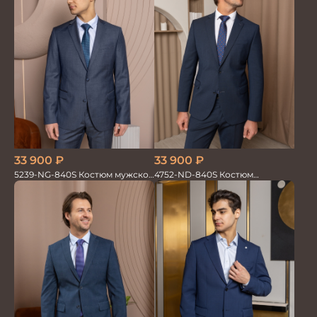
33 900
₽
33 900
₽
5239-NG-840S Костюм мужской
4752-ND-840S Костюм
двойка
мужской двойка