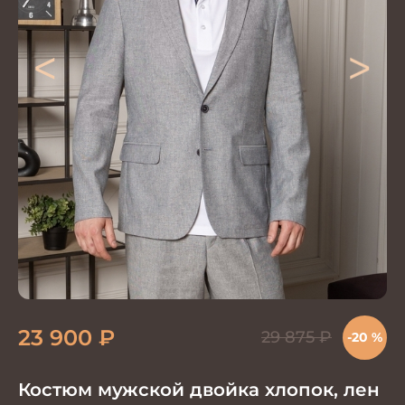
<
>
23 900
₽
29 875
₽
-20 %
Костюм мужской двойка хлопок, лен