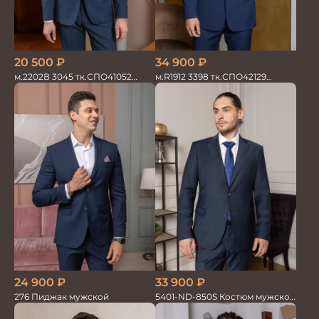
20 500
₽
34 900
₽
м.2202В 3045 тк.СПО41052
м.R1912 3398 тк.СПО42129
Костюм мужской
Костюм мужской
24 900
₽
33 900
₽
276 Пиджак мужской
5401-ND-850S Костюм мужской
двойка