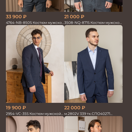
33 900
₽
21 000
₽
4764-NB-850S Костюм мужской
3508-NQ-871S Костюм мужской
двойка в полоску
двойка со льном в елочку
19 900
₽
22 000
₽
2954-VC-35S Костюм мужской
м.2802V 339 тк.СПО40271
двойка
Костюм мужской