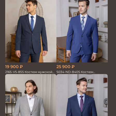
19 900
₽
25 900
₽
2165-VS-85S Костюм мужской
5034-ND-840S Костюм
двойка
мужской двойка