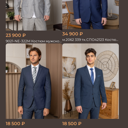
34 900
₽
23 900
₽
м.2062 339 тк.СПО42123 Костюм
9021-NE-322M Костюм мужской
мужской однотон красивый
двойка хлопок, лен
синий
18 500
₽
18 500
₽