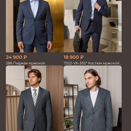
18 900
₽
24 900
₽
7322-VX-35S* Костюм мужской
286 Пиджак мужской
двойка