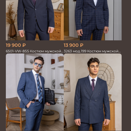
19 900
₽
13 900
₽
6501-VW-85S Костюм мужской
3263 мод.199 Костюм мужской
двойка
трикотажный т.син в клетку