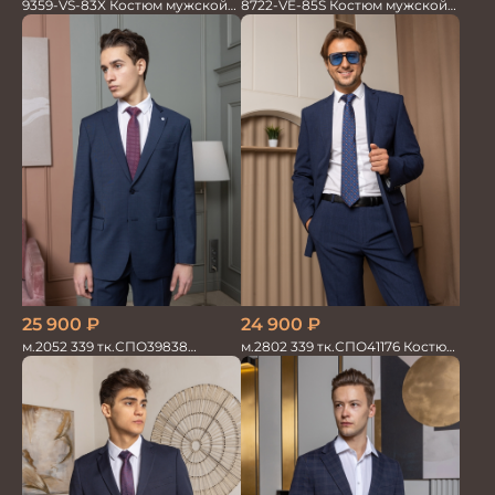
8722-VE-85S Костюм мужской
9359-VS-83X Костюм мужской
двойка
двойка
24 900
₽
25 900
₽
м.2802 339 тк.СПО41176 Костюм
м.2052 339 тк.СПО39838
мужской
Костюм мужской