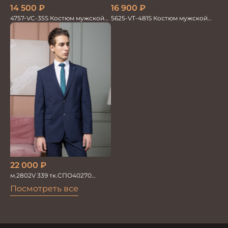
16 900
₽
14 500
₽
5625-VT-481S Костюм мужской
4757-VC-35S Костюм мужской
двойка
двойка
22 000
₽
м.2802V 339 тк.СПО40270
Костюм мужской
Посмотреть все