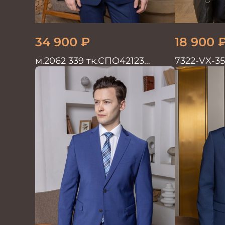
34 900
₽
18 900
м.2062 339 тк.СПО42123
7322-VX-3
Костюм мужской однотон
мужской д
красивый синий