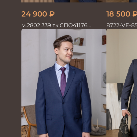
24 900
₽
18 500
м.2802 339 тк.СПО41176
8722-VE-8
Костюм мужской
двойка