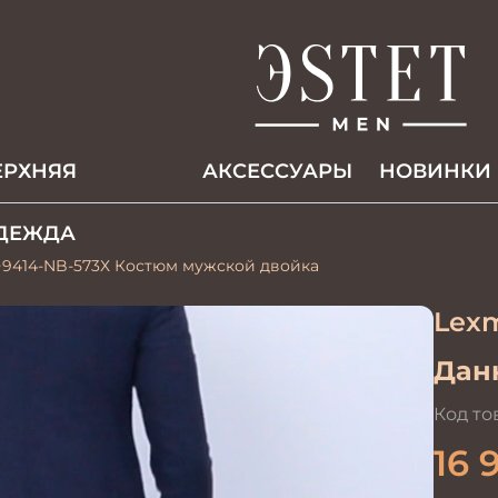
ЕРХНЯЯ
АКCЕССУАРЫ
НОВИНКИ
ДЕЖДА
9414-NB-573Х Костюм мужской двойка
Lex
Данн
Код то
16 