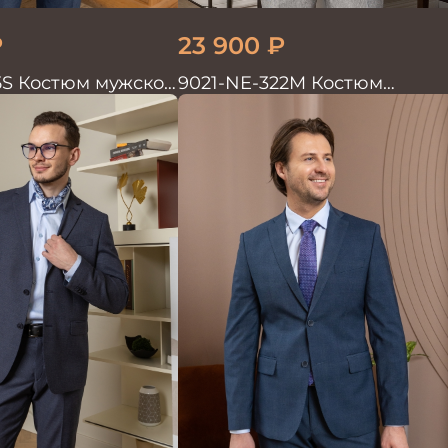
₽
23 900
₽
5S Костюм мужской
9021-NE-322M Костюм
мужской двойка хлопок, лен