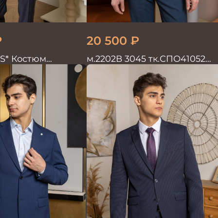
₽
20 500
₽
5S* Костюм
м.2202В 3045 тк.СПО41052
войка
Костюм мужской