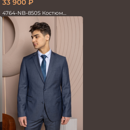
33 900
₽
4764-NB-850S Костюм
мужской двойка в полоску