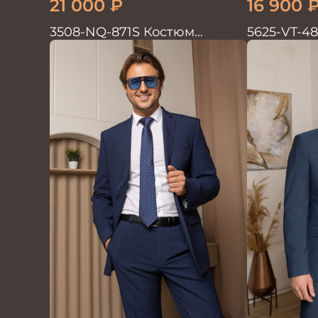
21 000
₽
16 900
3508-NQ-871S Костюм
5625-VT-4
мужской двойка со льном в
мужской д
елочку