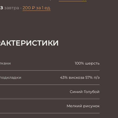
З
завтра -
200 ₽ за 1 ед.
РАКТЕРИСТИКИ
ткани
100% шерсть
 подкладки
43% вискоза 57% п/э
Синий Голубой
Мелкий рисунок