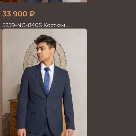
33 900
₽
5239-NG-840S Костюм
мужской двойка