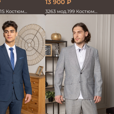
₽
13 900
₽
81S Костюм
3263 мод.199 Костюм
войка
мужской трикотажный т.син
в клетку