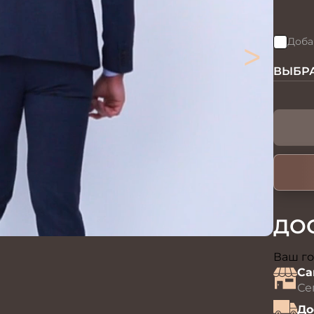
>
Доба
ВЫБРА
ДО
Ваш го
Са
Се
До