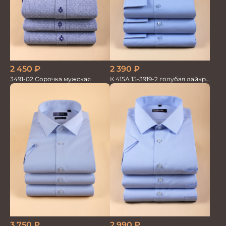
2 450
₽
2 390
₽
3491-02 Сорочка мужская
К 415А 15-3919-2 голубая лайкра
Сорочка мужская
3 750
₽
2 990
₽