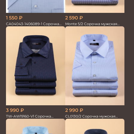
1 550
₽
2 590
₽
CA04043-1406089-1 Сорочка
Monte 5/2 Сорочка мужская
мужская
кор.рукав
3 990
₽
2 990
₽
TW-AW19160-V1 Сорочка
CL0130/2 Сорочка мужская
мужская
кор.рукав