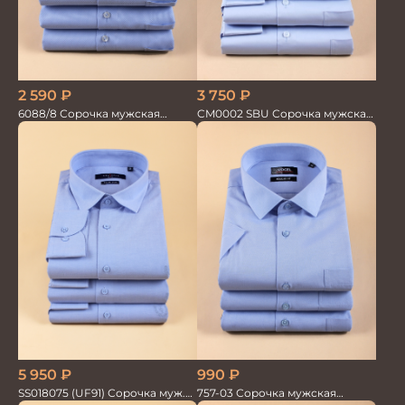
2 590
₽
3 750
₽
6088/8 Сорочка мужская
CM0002 SBU Сорочка мужская
кор.рукав
голубая
5 950
₽
990
₽
SS018075 (UF91) Сорочка муж.
757-03 Сорочка мужская