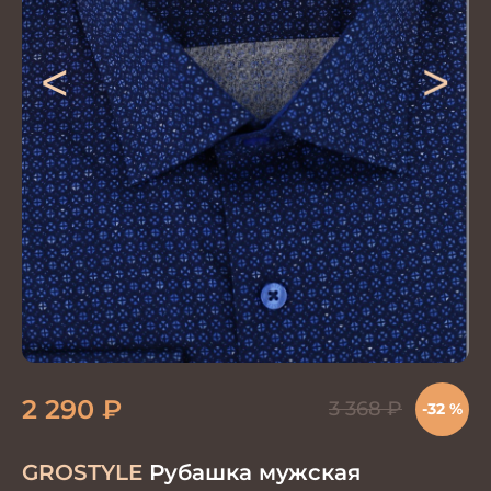
<
>
2 290
₽
3 368
₽
-32 %
GROSTYLE
Рубашка мужская