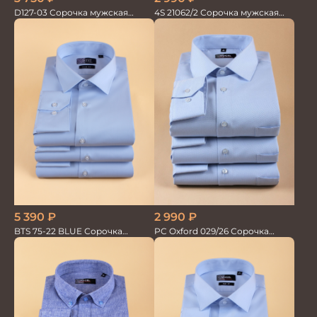
D127-03 Сорочка мужская
4S 21062/2 Сорочка мужская
голубая в невид.полоску
кор.рукав бамбук
5 390
₽
2 990
₽
BTS 75-22 BLUE Сорочка
PC Oxford 029/26 Сорочка
мужская лайкра бамбук
мужская Vogel