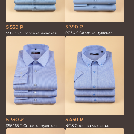
5 390
₽
5 550
₽
S9136-6 Сорочка мужская
SS018269 Сорочка мужская
кор.рукав GROSTYLE PRIME
5 390
₽
3 450
₽
S96465-2 Сорочка мужская
№28 Сорочка мужская
кор.рукав