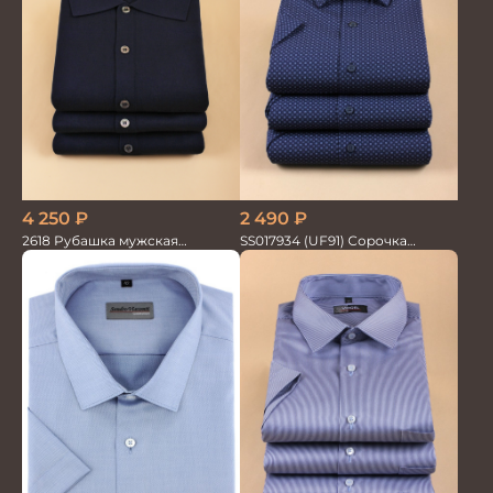
4 250
₽
2 490
₽
2618 Рубашка мужская
SS017934 (UF91) Сорочка
кор.рукав трикотажная т.син.
мужская кор. рук. GROSTYLE
100%хлопок