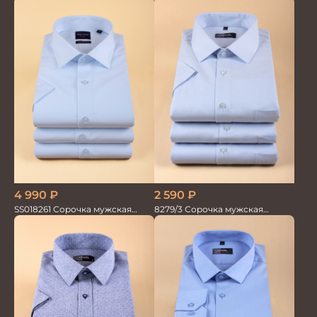
дл.рук. GROSTYLE PRIME
кор.рукав
2 590
₽
4 990
₽
8279/3 Сорочка мужская
SS018261 Сорочка мужская
кор.рукав
кор.рукав GROSTYLE TRENDY