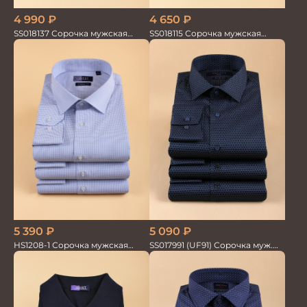
4 990
₽
4 650
₽
SS018137 Сорочка мужская
SS018115 Сорочка мужская
кор.рукав GROSTYLE TRENDY
GROSTYLE PRIME
5 390
₽
5 090
₽
HS1208-1 Сорочка мужская
SS017991 (UF91) Сорочка муж.
голубая мел.клетка
GROSTYLE