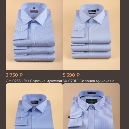
3 750
₽
5 390
₽
CM 0233 LBU Сорочка мужская
SK 0701-1 Сорочка мужская с
шёлком