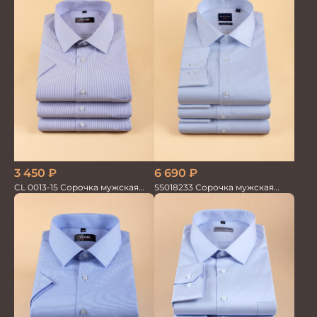
3 450
₽
6 690
₽
CL 0013-15 Сорочка мужская
SS018233 Сорочка мужская
короткий рукав
GROSTYLE TRENDY