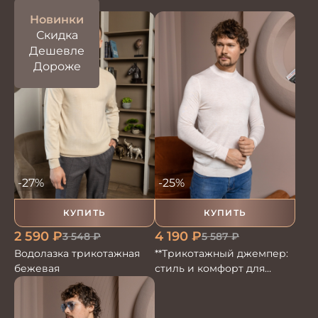
Новинки
Скидка
Дешевле
Дороже
-27%
-25%
КУПИТЬ
КУПИТЬ
2 590
₽
4 190
₽
3 548
₽
5 587
₽
Водолазка трикотажная
**Трикотажный джемпер:
бежевая
стиль и комфорт для
любого образа**