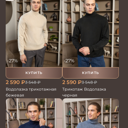
-27%
-27%
КУПИТЬ
КУПИТЬ
2 590
₽
2 590
₽
3 548
₽
3 548
₽
Водолазка трикотажная
Трикотаж Водолазка
бежевая
черная