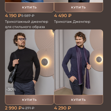
КУПИТЬ
КУПИТЬ
4 490
₽
4 190
₽
5 587
₽
Трикотаж Джемпер
Трикотажный джемпер
для стильного образа
-30%
КУПИТЬ
КУПИТЬ
4 290
₽
2 990
₽
4 271
₽