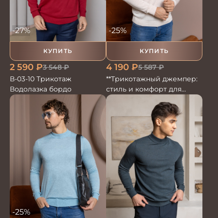
-27%
-25%
КУПИТЬ
КУПИТЬ
2 590
₽
4 190
₽
3 548
₽
5 587
₽
В-03-10 Трикотаж
**Трикотажный джемпер:
Водолазка бордо
стиль и комфорт для
любого образа**
-25%