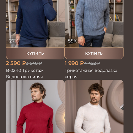
-27%
-55%
КУПИТЬ
КУПИТЬ
2 590
₽
1 990
₽
3 548
₽
4 422
₽
В-02-10 Трикотаж
Трикотажная водолазка
Водолазка синяя
серая