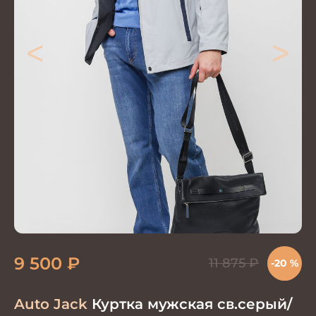
<
>
9 500
₽
11 875
₽
-20 %
Auto Jack
Куртка мужская св.серый/