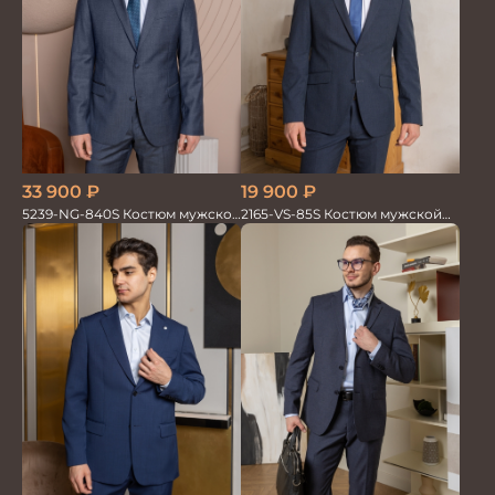
33 900
₽
19 900
₽
5239-NG-840S Костюм мужской
2165-VS-85S Костюм мужской
двойка
двойка