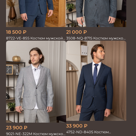
18 500
₽
21 000
₽
8722-VE-85S Костюм мужской
3508-NQ-871S Костюм мужской
двойка
двойка со льном в елочку
33 900
₽
23 900
₽
4752-ND-840S Костюм
9021-NE-322M Костюм мужской