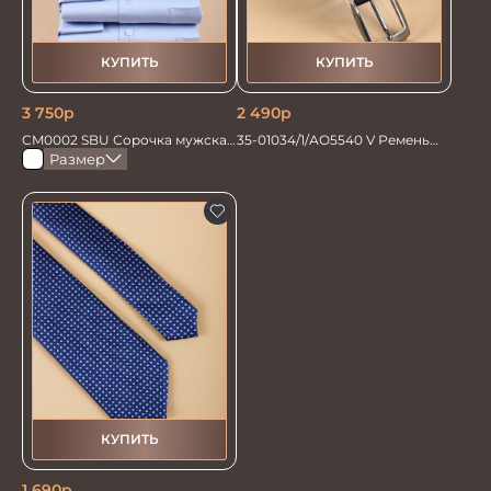
КУПИТЬ
КУПИТЬ
3 750
р
2 490
р
CM0002 SBU Сорочка мужская
35-01034/1/АО5540 V Ремень
голубая
мужской 120см. черн перфор
Размер
КУПИТЬ
1 690
р