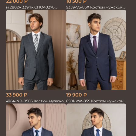
22 000
₽
18 500
₽
м.2802V 339 тк.СПО40270
9359-VS-83X Костюм мужской
Костюм мужской
двойка
19 900
₽
33 900
₽
6501-VW-85S Костюм мужской
4764-NB-850S Костюм мужской
двойка
двойка в полоску