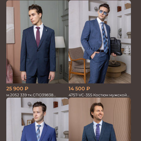
мужской двойка
двойка хлопок, лен
25 900
₽
14 500
₽
м.2052 339 тк.СПО39838
4757-VC-35S Костюм мужской
Костюм мужской
двойка