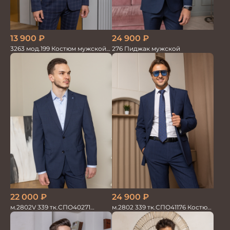
13 900
₽
24 900
₽
3263 мод.199 Костюм мужской
276 Пиджак мужской
трикотажный т.син в клетку
24 900
₽
22 000
₽
м.2802 339 тк.СПО41176 Костюм
м.2802V 339 тк.СПО40271
мужской
Костюм мужской