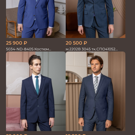
20 500
₽
25 900
₽
м.2202В 3045 тк.СПО41052
5034-ND-840S Костюм
Костюм мужской
мужской двойка