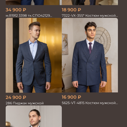
34 900
₽
18 900
₽
м.R1912 3398 тк.СПО42129
7322-VX-35S* Костюм мужской
Костюм мужской
двойка
16 900
₽
24 900
₽
5625-VT-481S Костюм мужской
286 Пиджак мужской
двойка