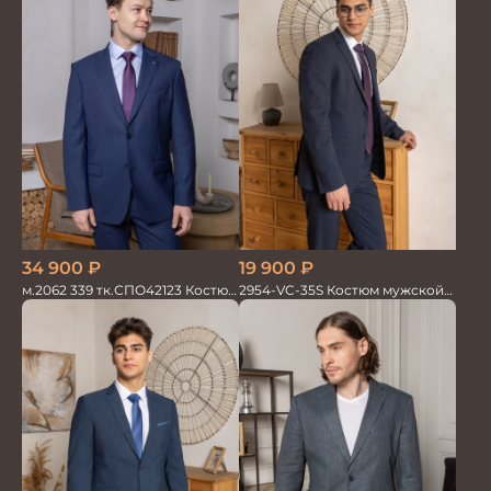
19 900
₽
34 900
₽
2954-VC-35S Костюм мужской
м.2062 339 тк.СПО42123 Костюм
двойка
мужской однотон красивый
синий