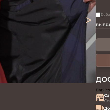
>
Доба
ВЫБРА
ДО
Ваш го
Са
Се
До