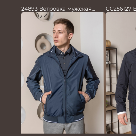
24893 Ветровка мужская
СС256127 
синий