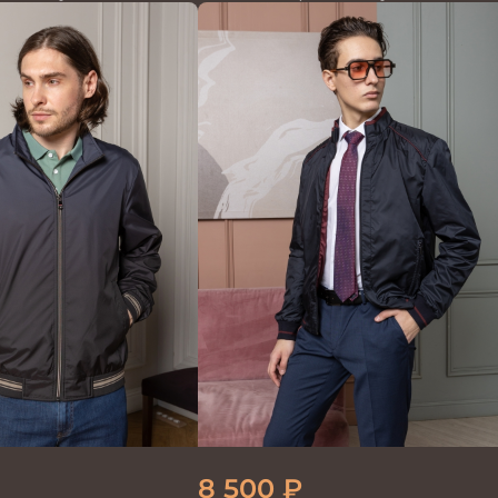
синий
8 500
₽