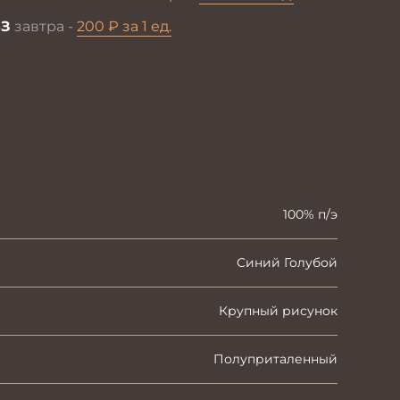
З
завтра -
200 ₽ за 1 ед.
100% п/э
Синий Голубой
Крупный рисунок
Полуприталенный