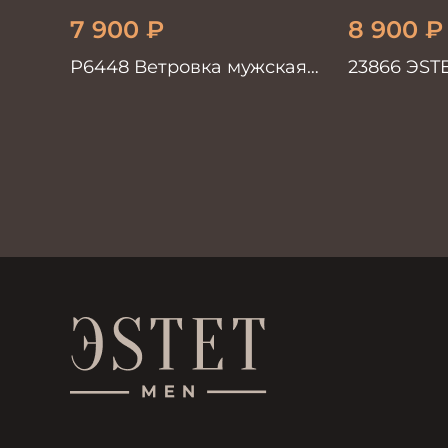
7 900
₽
8 900
₽
Р6448 Ветровка мужская
23866 ЭST
синий
мужская с