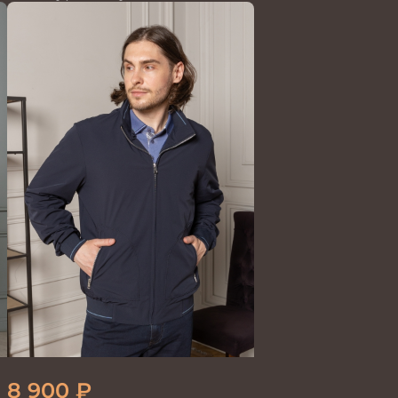
BLUE
8 900
₽