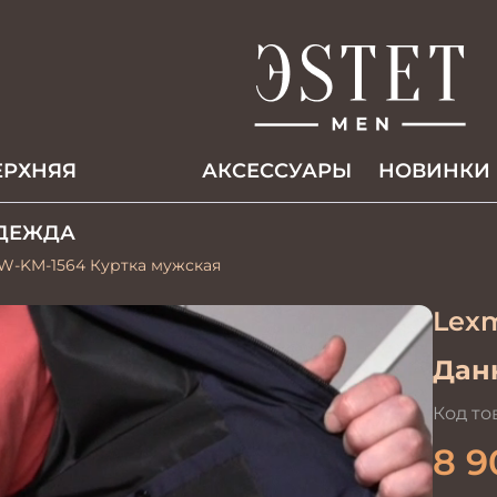
ЕРХНЯЯ
АКCЕССУАРЫ
НОВИНКИ
ДЕЖДА
W-KM-1564 Куртка мужская
Lex
Данн
Код то
8 9