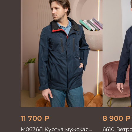
11 700
₽
8 900
₽
М0676/1 Куртка мужская
6610 Ветр