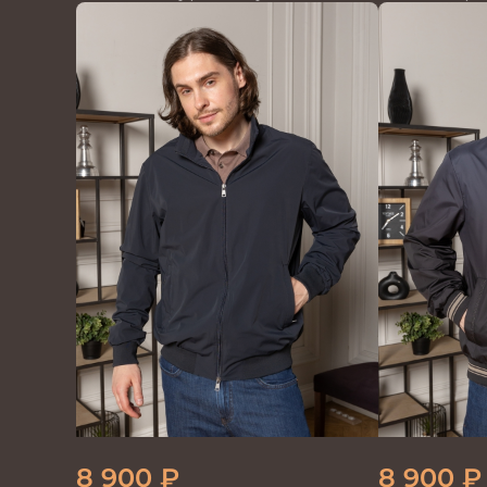
т.синий/красный
8 900
₽
8 900
₽