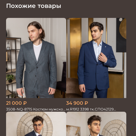
Похожие товары
34 900
₽
21 000
₽
м.R1912 3398 тк.СПО42129
3508-NQ-871S Костюм мужской
Костюм мужской
двойка со льном в елочку