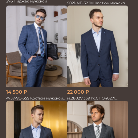
276 Пиджак мужской
9021-NE-322M Костюм мужской
двойка хлопок, лен
14 500
₽
22 000
₽
4757-VC-35S Костюм мужской
м.2802V 339 тк.СПО40271
двойка
Костюм мужской