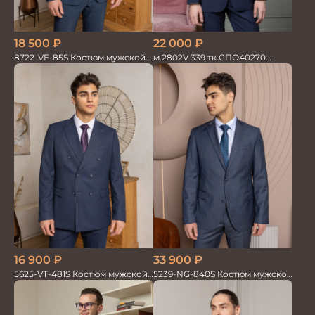
18 500
₽
22 000
₽
8722-VE-85S Костюм мужской
м.2802V 339 тк.СПО40270
двойка
Костюм мужской
16 900
₽
33 900
₽
5625-VT-481S Костюм мужской
5239-NG-840S Костюм мужской
двойка
двойка