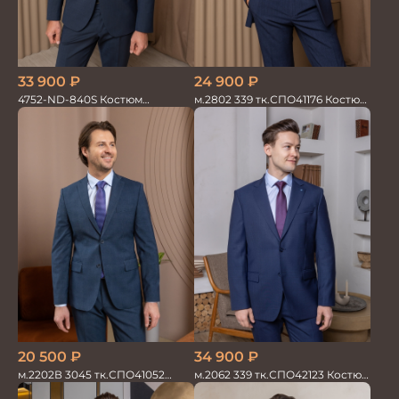
33 900
₽
24 900
₽
4752-ND-840S Костюм
м.2802 339 тк.СПО41176 Костюм
мужской двойка
мужской
20 500
₽
34 900
₽
м.2202В 3045 тк.СПО41052
м.2062 339 тк.СПО42123 Костюм
Костюм мужской
мужской однотон красивый