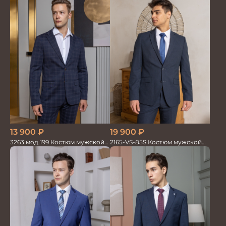
синий
13 900
₽
19 900
₽
3263 мод.199 Костюм мужской
2165-VS-85S Костюм мужской
трикотажный т.син в клетку
двойка