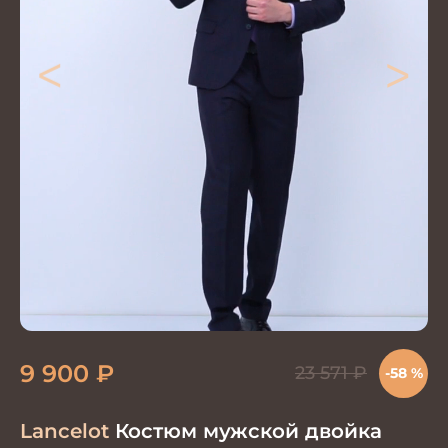
<
>
9 900
₽
23 571
₽
-58 %
Lancelot
Костюм мужской двойка