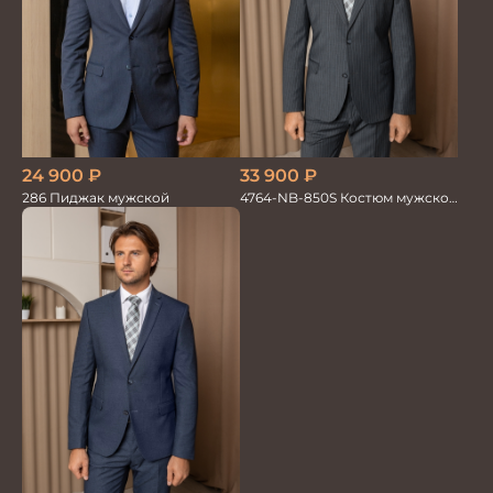
24 900
₽
33 900
₽
286 Пиджак мужской
4764-NB-850S Костюм мужской
двойка в полоску