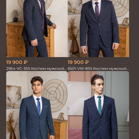
19 900
₽
19 900
₽
2954-VC-35S Костюм мужской
6501-VW-85S Костюм мужской
двойка
двойка