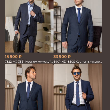
18 900
₽
33 900
₽
7322-VX-35S* Костюм мужской
5401-ND-850S Костюм мужской
двойка
двойка