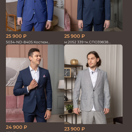
25 900
₽
25 900
₽
5034-ND-840S Костюм
м.2052 339 тк.СПО39838
мужской двойка
Костюм мужской
24 900
₽
23 900
₽