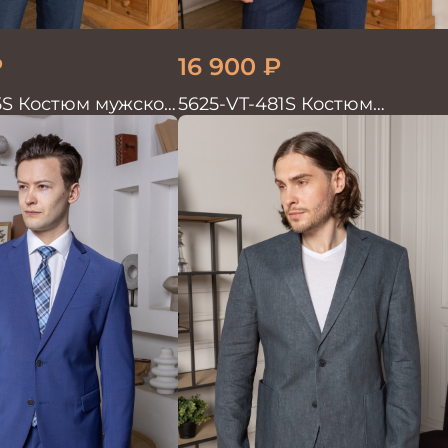
₽
16 900
₽
5S Костюм мужской
5625-VT-481S Костюм
мужской двойка