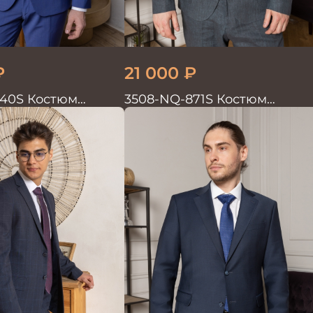
₽
21 000
₽
40S Костюм
3508-NQ-871S Костюм
войка
мужской двойка со льном в
елочку