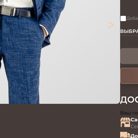
>
Доба
ВЫБРА
ДО
Ваш го
Са
Се
До