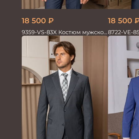
18 500
₽
18 500
9359-VS-83X Костюм мужской
8722-VE-8
двойка
двойка