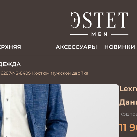
ЕРХНЯЯ
АКCЕССУАРЫ
НОВИНКИ
ДЕЖДА
6287-NS-840S Костюм мужской двойка
Lex
Данн
Код то
11 