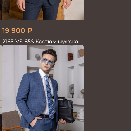
19 900
₽
2165-VS-85S Костюм мужской
двойка