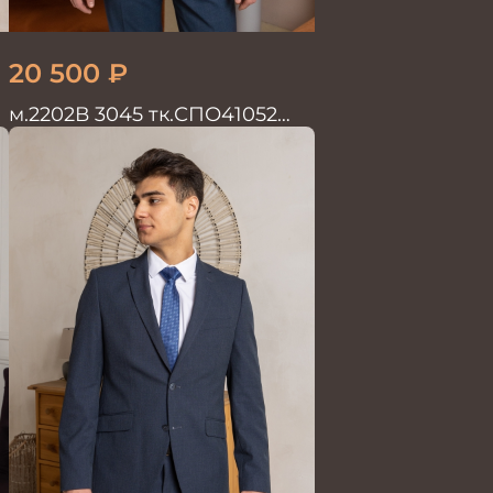
20 500
₽
м.2202В 3045 тк.СПО41052
Костюм мужской