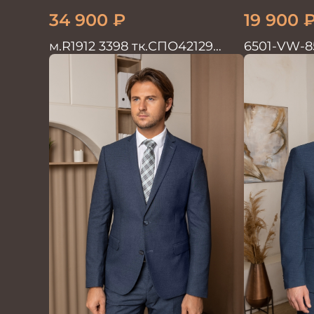
34 900
₽
19 900
м.R1912 3398 тк.СПО42129
6501-VW-8
Костюм мужской
мужской д