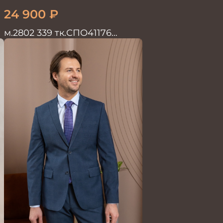
24 900
₽
м.2802 339 тк.СПО41176
Костюм мужской