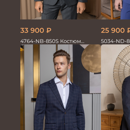
33 900
₽
25 900
4764-NB-850S Костюм
5034-ND-8
мужской двойка в полоску
мужской д