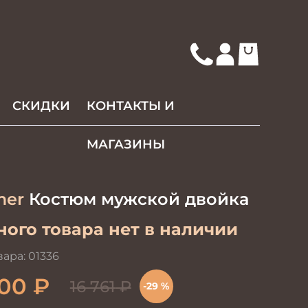
СКИДКИ
КОНТАКТЫ И
МАГАЗИНЫ
mer
Костюм мужской двойка
ого товара нет в наличии
вара:
01336
900
₽
16 761
₽
-29 %