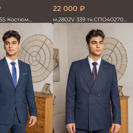
₽
22 000
₽
5S Костюм
м.2802V 339 тк.СПО40270
войка
Костюм мужской