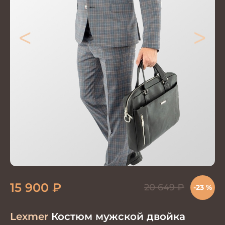
<
>
15 900
₽
20 649
₽
-23 %
Lexmer
Костюм мужской двойка