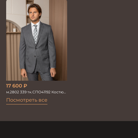
двойка
двойка
17 600
₽
м.2802 339 тк.СПО41192 Костюм
мужской
Посмотреть все