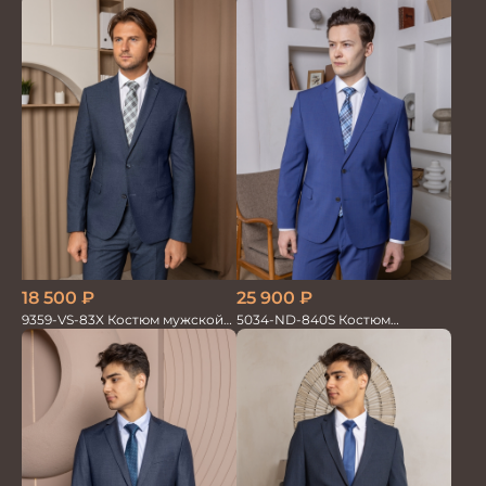
18 500
₽
25 900
₽
9359-VS-83X Костюм мужской
5034-ND-840S Костюм
двойка
мужской двойка