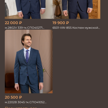
19 900
₽
22 000
₽
6501-VW-85S Костюм мужской
м.2802V 339 тк.СПО40271
двойка
Костюм мужской
20 500
₽
м.2202В 3045 тк.СПО41052
Костюм мужской