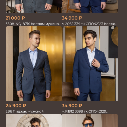
21 000
₽
34 900
₽
3508-NQ-871S Костюм мужской
м.2062 339 тк.СПО42123 Костюм
двойка со льном в елочку
мужской однотон красивый
синий
34 900
₽
24 900
₽
м.R1912 3398 тк.СПО42129
286 Пиджак мужской
Костюм мужской