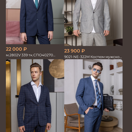
22 000
₽
23 900
₽
м.2802V 339 тк.СПО40270
9021-NE-322M Костюм мужской
Костюм мужской
двойка хлопок, лен