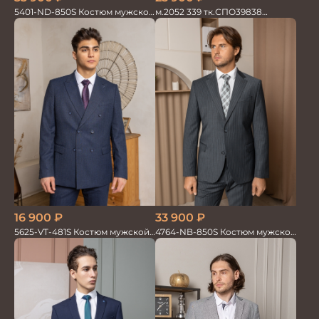
5401-ND-850S Костюм мужской
м.2052 339 тк.СПО39838
двойка
Костюм мужской
16 900
₽
33 900
₽
5625-VT-481S Костюм мужской
4764-NB-850S Костюм мужской
двойка
двойка в полоску