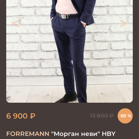
<
>
6 900
₽
13 800
₽
-50 %
FORREMANN
"Морган неви" HBY