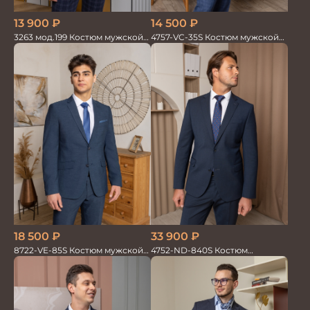
13 900
₽
14 500
₽
3263 мод.199 Костюм мужской
4757-VC-35S Костюм мужской
трикотажный т.син в клетку
двойка
18 500
₽
33 900
₽
8722-VE-85S Костюм мужской
4752-ND-840S Костюм
двойка
мужской двойка