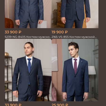
33 900
₽
19 900
₽
5239-NG-840S Костюм мужской
2165-VS-85S Костюм мужской
двойка
двойка
33 900
₽
25 900
₽