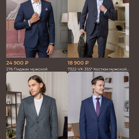
18 900
₽
24 900
₽
7322-VX-35S* Костюм мужской
276 Пиджак мужской
двойка