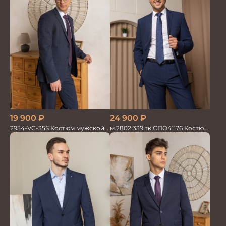
19 900
₽
24 900
₽
2954-VC-35S Костюм мужской
м.2802 339 тк.СПО41176 Костюм
двойка
мужской