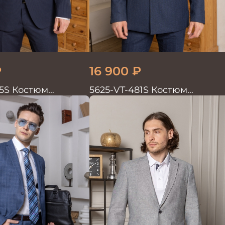
₽
16 900
₽
5S Костюм
5625-VT-481S Костюм
войка
мужской двойка