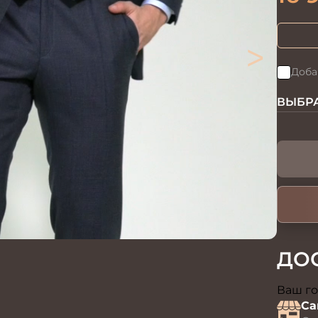
>
Доба
ВЫБРА
ДО
Ваш го
Са