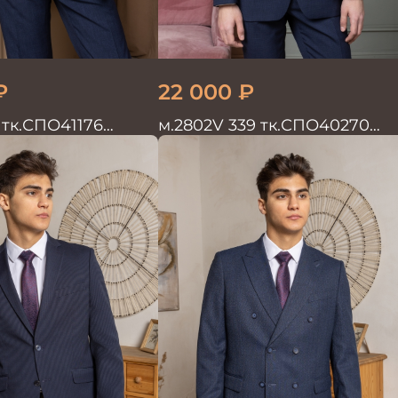
₽
22 000
₽
 тк.СПО41176
м.2802V 339 тк.СПО40270
ужской
Костюм мужской