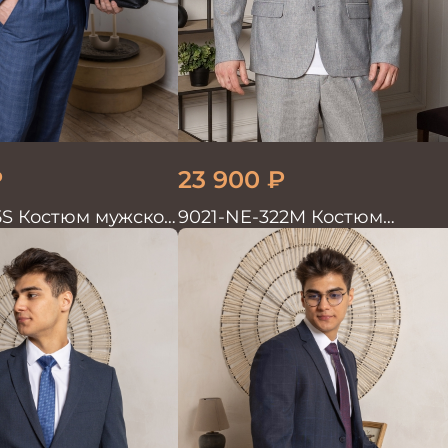
₽
23 900
₽
5S Костюм мужской
9021-NE-322M Костюм
мужской двойка хлопок, лен