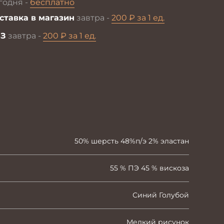
годня -
бесплатно
ставка в магазин
завтра -
200 ₽ за 1 ед.
З
завтра -
200 ₽ за 1 ед.
50% шерсть 48%п/э 2% эластан
55 % ПЭ 45 % вискоза
Синий Голубой
Мелкий рисунок