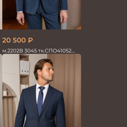
20 500
₽
м.2202В 3045 тк.СПО41052
Костюм мужской