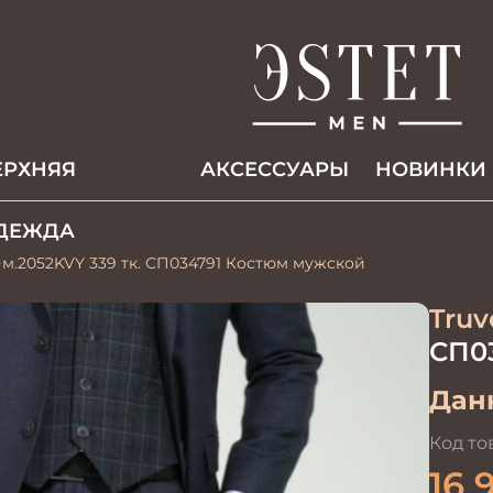
ЕРХНЯЯ
АКCЕССУАРЫ
НОВИНКИ
ДЕЖДА
м.2052KVY 339 тк. СП034791 Костюм мужской
Truv
СП0
Данн
Код то
16 