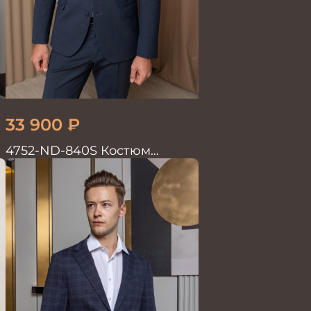
33 900
₽
4752-ND-840S Костюм
мужской двойка