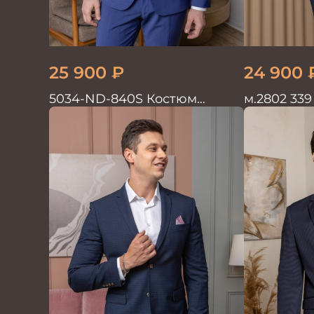
25 900
₽
24 900
5034-ND-840S Костюм
м.2802 339
мужской двойка
Костюм м