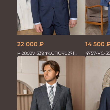
22 000
₽
14 500
м.2802V 339 тк.СПО40271
4757-VC-3
Костюм мужской
двойка