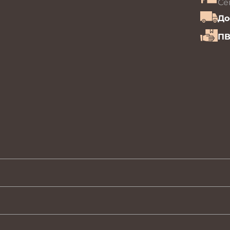
Се
До
ПВ