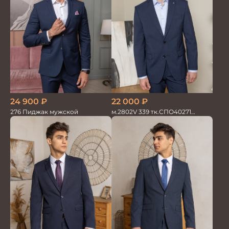
24 900
₽
22 000
₽
276 Пиджак мужской
м.2802V 339 тк.СПО40271
Костюм мужской