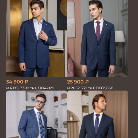
34 900
₽
25 900
₽
м.R1912 3398 тк.СПО42129
м.2052 339 тк.СПО39838
Костюм мужской
Костюм мужской