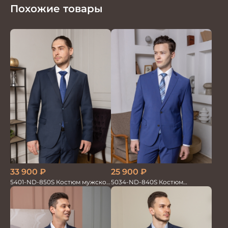
Похожие товары
33 900
₽
25 900
₽
5401-ND-850S Костюм мужской
5034-ND-840S Костюм
двойка
мужской двойка