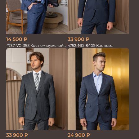
33 900
₽
14 500
₽
4752-ND-840S Костюм
4757-VC-35S Костюм мужской
мужской двойка
двойка
33 900
₽
24 900
₽