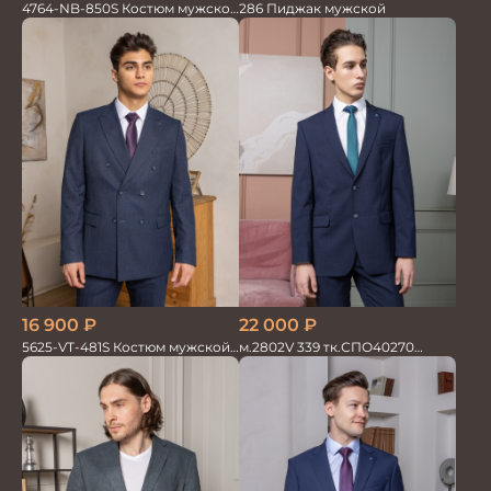
4764-NB-850S Костюм мужской
286 Пиджак мужской
двойка в полоску
16 900
₽
22 000
₽
5625-VT-481S Костюм мужской
м.2802V 339 тк.СПО40270
двойка
Костюм мужской