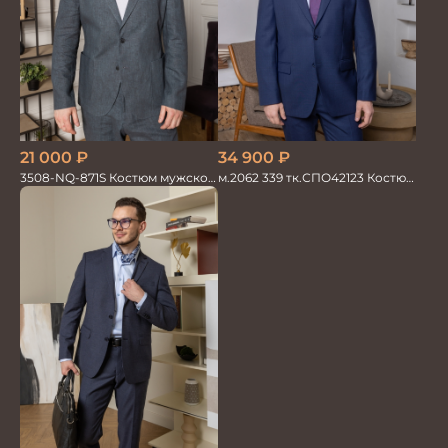
21 000
₽
34 900
₽
3508-NQ-871S Костюм мужской
м.2062 339 тк.СПО42123 Костюм
двойка со льном в елочку
мужской однотон красивый
синий