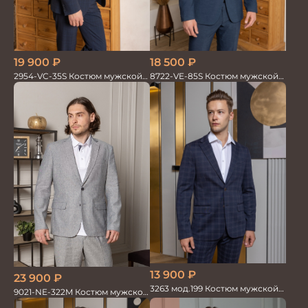
19 900
₽
18 500
₽
2954-VC-35S Костюм мужской
8722-VE-85S Костюм мужской
двойка
двойка
13 900
₽
23 900
₽
3263 мод.199 Костюм мужской
9021-NE-322M Костюм мужской
трикотажный т.син в клетку
двойка хлопок, лен