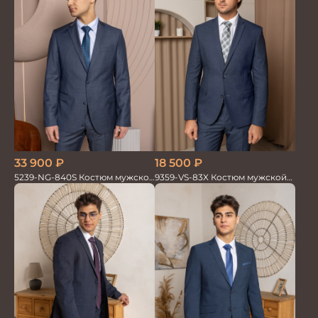
33 900
₽
18 500
₽
5239-NG-840S Костюм мужской
9359-VS-83X Костюм мужской
двойка
двойка