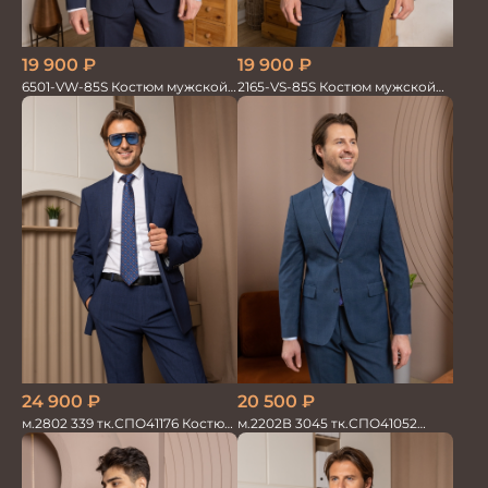
19 900
₽
19 900
₽
6501-VW-85S Костюм мужской
2165-VS-85S Костюм мужской
двойка
двойка
24 900
₽
20 500
₽
м.2802 339 тк.СПО41176 Костюм
м.2202В 3045 тк.СПО41052
мужской
Костюм мужской