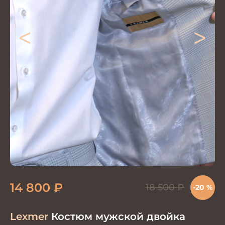
<
>
14 800
₽
18 500
₽
-20 %
Lexmer
Костюм мужской двойка