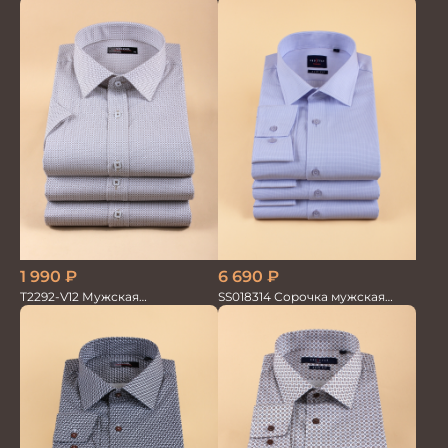
GROSTYLE PRIME
1 990
₽
6 690
₽
T2292-V12 Мужская
SS018314 Сорочка мужская
текстильная рубашка /
GROSTYLE TRENDY
Сорочка