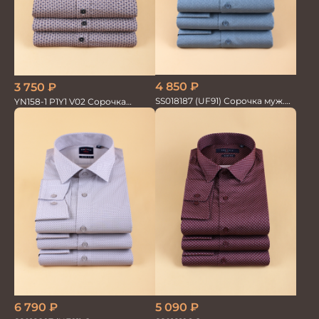
4 850
₽
3 750
₽
SS018187 (UF91) Сорочка муж.
YN158-1 P1Y1 V02 Сорочка
GROSTYLE TRENDY
мужская кор.рукав
6 790
₽
5 090
₽