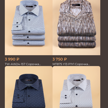
3 990
₽
3 750
₽
TW-AW24-157 Сорочка
MT875 Y13 P1Y1 Сорочка
мужская
мужская