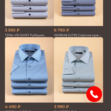
3 590
₽
6 790
₽
T3194-V10 SHIRT Рубашка
SS018148 (UF91) Сорочка муж.
мужская
дл. рук. GROSTYLE TRENDY
15%
3 990
₽
4 490
₽