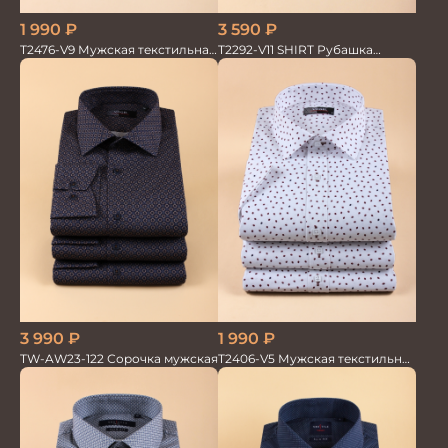
1 990
₽
3 590
₽
T2476-V9 Мужская текстильная
T2292-V11 SHIRT Рубашка
рубашка / Сорочка
мужская
3 990
₽
1 990
₽
TW-AW23-122 Сорочка мужская
T2406-V5 Мужская текстильная
рубашка / Сорочка