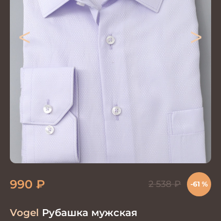
<
>
990
₽
2 538
₽
-61 %
Vogel
Рубашка мужская