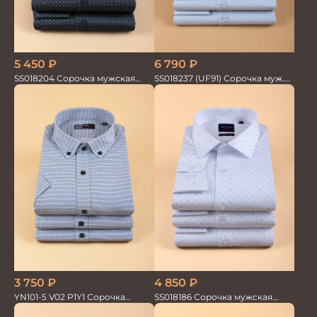
5 450
₽
6 790
₽
SS018204 Сорочка мужская
SS018237 (UF91) Сорочка муж.
GROSTYLE PRIME
GROSTYLE TRENDY
3 750
₽
4 850
₽
YN101-5 V02 P1Y1 Сорочка
SS018186 Сорочка мужская
мужская
GROSTYLE TRENDY