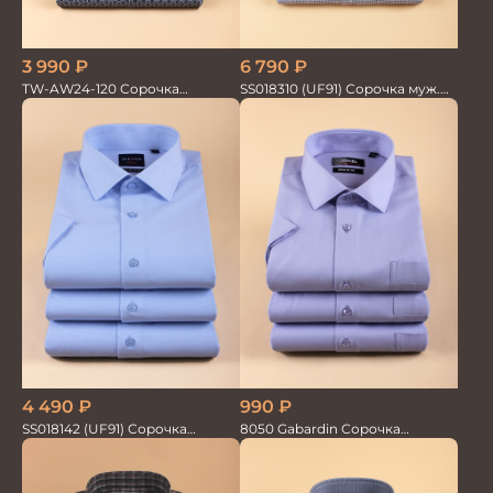
3 990
₽
6 790
₽
TW-AW24-120 Сорочка
SS018310 (UF91) Сорочка муж.
мужская
GROSTYLE TRENDY
4 490
₽
990
₽
SS018142 (UF91) Сорочка
8050 Gabardin Сорочка
мужская GROSTYLE TRENDY
мужская кор.рукав