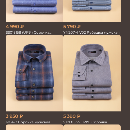
4 990
₽
5 790
₽
SS018158 (UF91) Сорочка
YN207-4 V02 Рубашка мужская
мужская GROSTYLE PRIME
3 950
₽
5 390
₽
6014-2 Сорочка мужская
STN 85 V-11 P1Y1 Сорочка
мужская