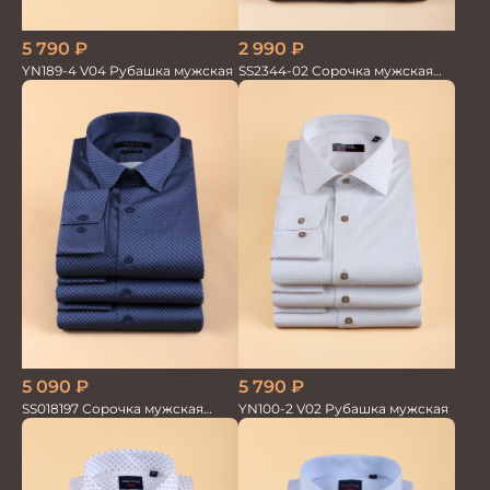
2 990
₽
5 790
₽
SS2344-02 Сорочка мужская
YN189-4 V04 Рубашка мужская
кор.рукав бамбук
5 090
₽
5 790
₽
SS018197 Сорочка мужская
YN100-2 V02 Рубашка мужская
GROSTYLE PRIME