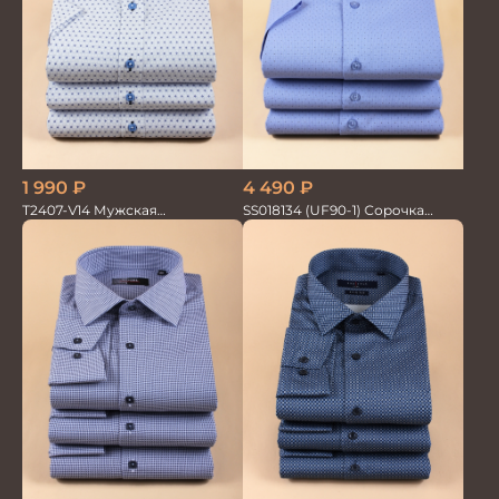
1 990
₽
4 490
₽
T2407-V14 Мужская
SS018134 (UF90-1) Сорочка
текстильная рубашка /
мужская GROSTYLE TRENDY
Сорочка