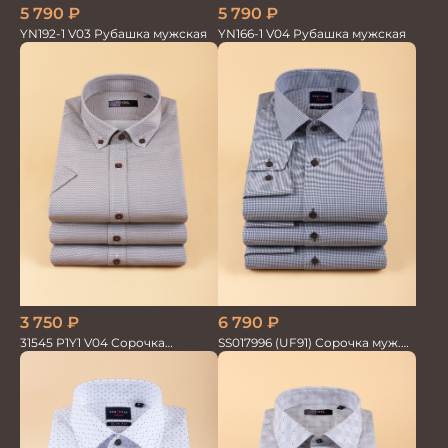
5 790
₽
5 790
₽
YN192-1 V03 Рубашка мужская
YN166-1 V04 Рубашка мужская
6 790
₽
3 750
₽
SS017996 (UF91) Сорочка муж.
31545 P1Y1 V04 Сорочка
GROSTYLE TRENDY
мужская