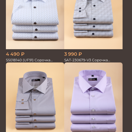
3 990
₽
4 490
₽
SAT-230679-V3 Сорочка
SS018140 (UF91) Сорочка
мужская
мужская GROSTYLE TRENDY