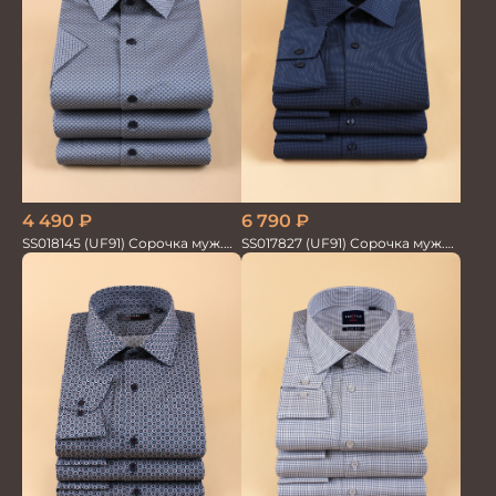
6 790
₽
4 490
₽
SS017827 (UF91) Сорочка муж.
SS018145 (UF91) Сорочка муж.
дл. рук. GROSTYLE TRENDY
кр.рук. GROSTYLE PRIME