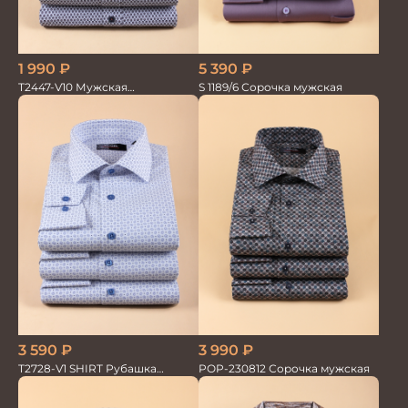
5 390
₽
1 990
₽
S 1189/6 Сорочка мужская
T2447-V10 Мужская
текстильная рубашка /
Сорочка
3 590
₽
3 990
₽
T2728-V1 SHIRT Рубашка
POP-230812 Сорочка мужская
мужская