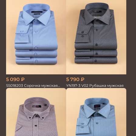
5 090
₽
5 790
₽
SS018203 Сорочка мужская
YN197-3 V02 Рубашка мужская
GROSTYLE PRIME