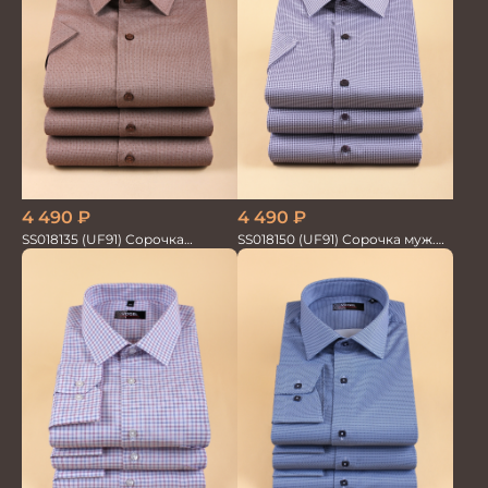
4 490
₽
4 490
₽
SS018135 (UF91) Сорочка
SS018150 (UF91) Сорочка муж.
мужская GROSTYLE TRENDY
кр.рук. GROSTYLE PRIME