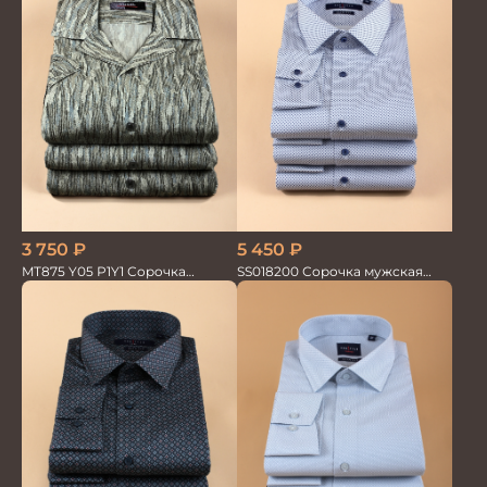
3 750
₽
5 450
₽
MT875 Y05 P1Y1 Сорочка
SS018200 Сорочка мужская
мужская
GROSTYLE PRIME