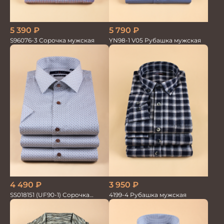
5 390
₽
5 790
₽
S96076-3 Сорочка мужская
YN98-1 V05 Рубашка мужская
4 490
₽
3 950
₽
SS018151 (UF90-1) Сорочка
4199-4 Рубашка мужская
мужская GROSTYLE PRIME