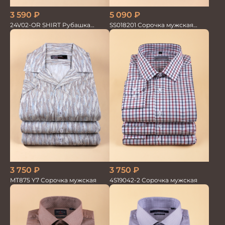
5 090
₽
3 590
₽
SS018201 Сорочка мужская
24V02-OR SHIRT Рубашка
GROSTYLE PRIME
мужская
3 750
₽
3 750
₽
MT875 Y7 Сорочка мужская
4S19042-2 Сорочка мужская