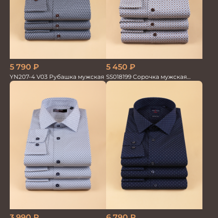
5 790
₽
5 450
₽
YN207-4 V03 Рубашка мужская
SS018199 Сорочка мужская
GROSTYLE PRIME
3 990
₽
6 790
₽