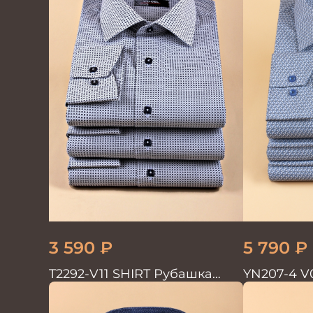
3 590
₽
5 790
₽
T2292-V11 SHIRT Рубашка
YN207-4 V
мужская
мужская