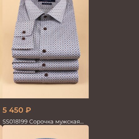
5 450
₽
.
SS018199 Сорочка мужская
GROSTYLE PRIME