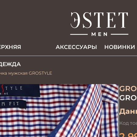
ЕРХНЯЯ
АКCЕССУАРЫ
НОВИНКИ
ДЕЖДА
очка мужская GROSTYLE
GRO
GRO
Данн
Код то
2 9