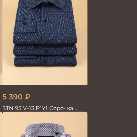
5 390
₽
STN 93 V-13 P1Y1 Сорочка
мужская