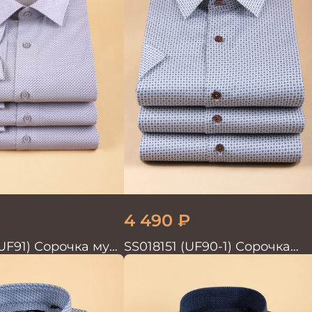
4 490
₽
UF91) Сорочка муж.
SS018151 (UF90-1) Сорочка
 TRENDY
мужская GROSTYLE PRIME