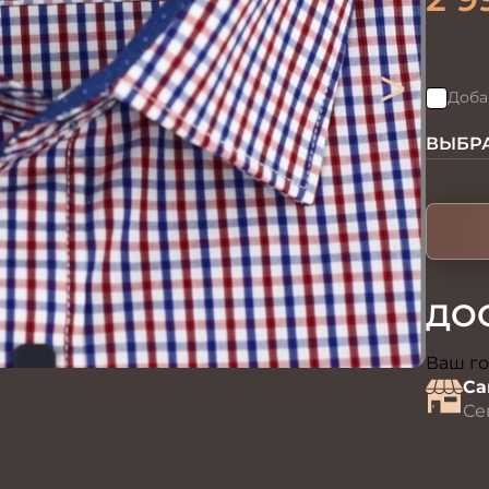
>
Доба
ВЫБРА
ДО
Ваш го
Са
Се