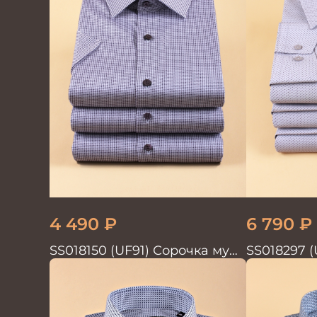
4 490
₽
6 790
₽
SS018150 (UF91) Сорочка муж.
SS018297 (
кр.рук. GROSTYLE PRIME
GROSTYLE