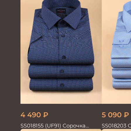
4 490
₽
5 090
₽
SS018155 (UF91) Сорочка
SS018203 