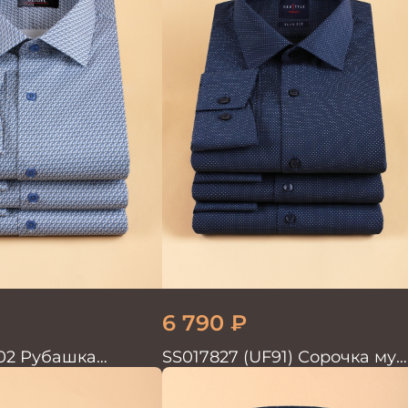
6 790
₽
02 Рубашка
SS017827 (UF91) Сорочка муж
дл. рук. GROSTYLE TRENDY