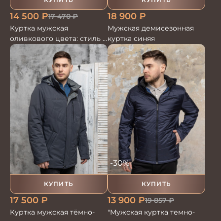
14 500
₽
18 900
₽
17 470
₽
Куртка мужская
Мужская демисезонная
оливкового цвета: стиль и
куртка синяя
комфорт
-30%
КУПИТЬ
КУПИТЬ
17 500
₽
13 900
₽
19 857
₽
Куртка мужская тёмно-
"Мужская куртка темно-