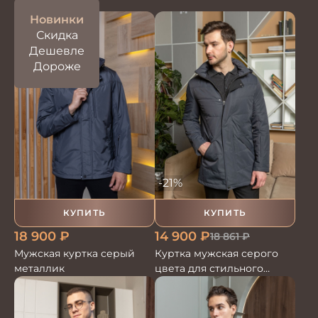
Новинки
Скидка
Дешевле
Дороже
-21%
КУПИТЬ
КУПИТЬ
18 900
₽
14 900
₽
18 861
₽
Мужская куртка серый
Куртка мужская серого
металлик
цвета для стильного
образа