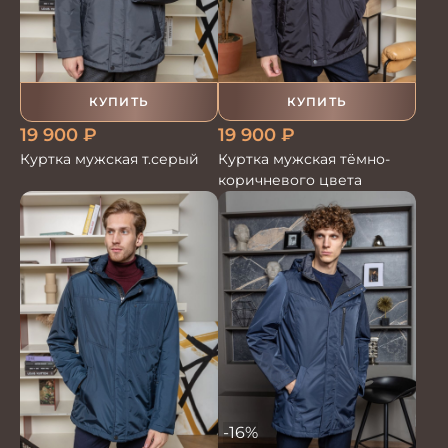
КУПИТЬ
КУПИТЬ
19 900
₽
19 900
₽
Куртка мужская тёмно-
Куртка мужская т.серый
коричневого цвета
-16%