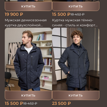
КУПИТЬ
КУПИТЬ
19 900
₽
15 500
₽
18 452
₽
Мужская демисезонная
Куртка мужская тёмно-
куртка двухслойной
синяя - стиль и комфорт
мембранной ткани
для любого сезона
-16%
КУПИТЬ
КУПИТЬ
15 500
₽
23 500
₽
18 452
₽