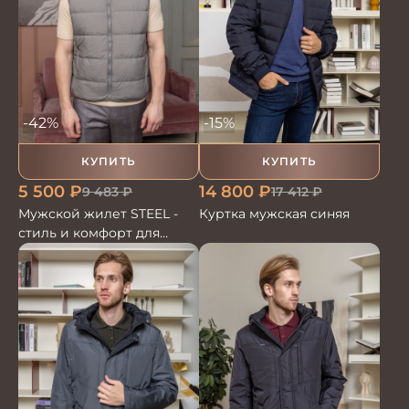
-42%
-15%
КУПИТЬ
КУПИТЬ
5 500
₽
14 800
₽
9 483
₽
17 412
₽
Мужской жилет STEEL -
Куртка мужская синяя
стиль и комфорт для
каждого дня