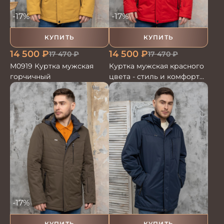
-17%
-17%
КУПИТЬ
КУПИТЬ
14 500
₽
14 500
₽
17 470
₽
17 470
₽
М0919 Куртка мужская
Куртка мужская красного
горчичный
цвета - стиль и комфорт
для любого сезона
-17%
КУПИТЬ
КУПИТЬ