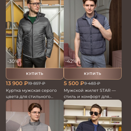
-30%
-42%
КУПИТЬ
КУПИТЬ
13 900
₽
5 500
₽
19 857
₽
9 483
₽
Куртка мужская серого
Мужской жилет STAR —
цвета для стильного
стиль и комфорт для
образа
любого повода