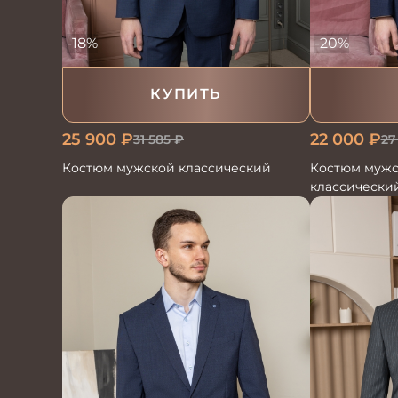
-20%
-18%
КУПИТЬ
22 000
₽
25 900
₽
27
31 585
₽
Костюм мужс
Костюм мужской классический
классически