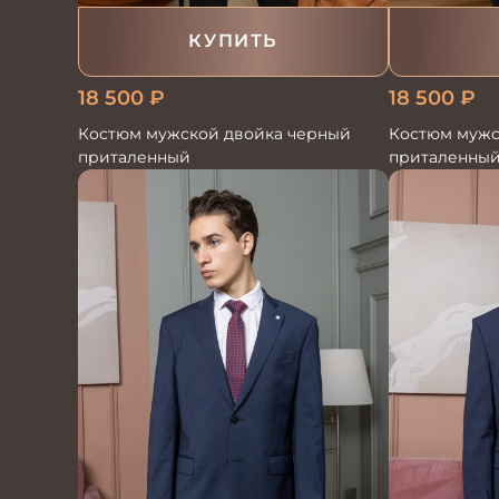
КУПИТЬ
18 500
₽
18 500
₽
Костюм мужской двойка черный
Костюм мужс
приталенный
приталенны