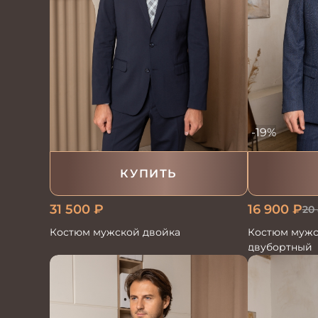
-19%
КУПИТЬ
31 500
₽
16 900
₽
20
Костюм мужской двойка
Костюм мужс
двубортный