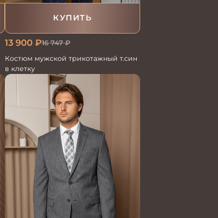
КУПИТЬ
13 900
₽
16 747
₽
Костюм мужской трикотажный т.син
в клетку