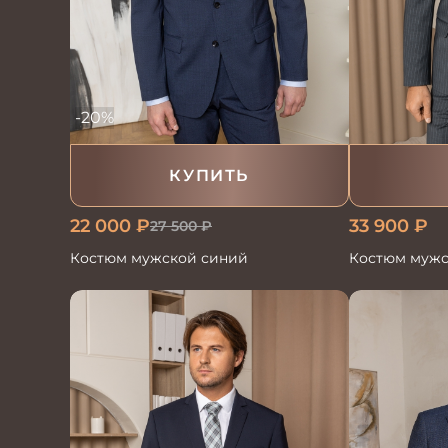
-20%
КУПИТЬ
22 000
₽
33 900
₽
27 500
₽
Костюм мужской синий
Костюм мужс