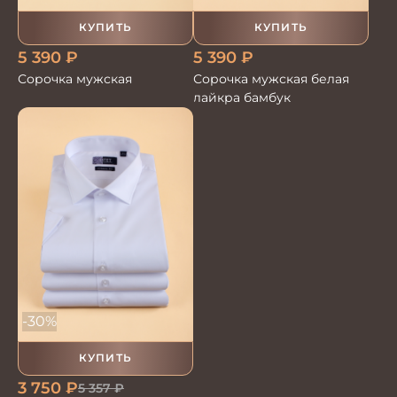
КУПИТЬ
КУПИТЬ
5 390
₽
5 390
₽
Сорочка мужская
Сорочка мужская белая
лайкра бамбук
-30%
КУПИТЬ
3 750
₽
5 357
₽