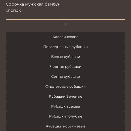
Сорочка мужская бамбук
хлопок
Классические
Повседневные рубашки
Белые рубашки
Черные рубашки
Синие рубашки
Фиолетовые рубашки
Рубашки Зеленые
Рубашки серые
Рубашки голубые
Рубашки коричневые