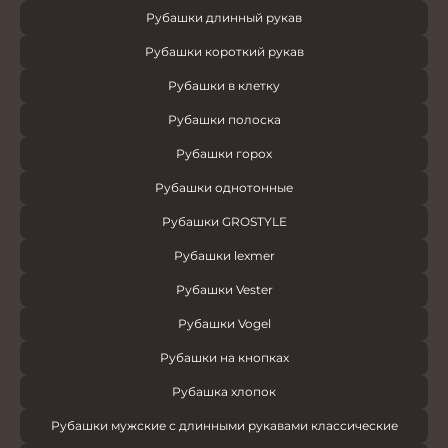
Рубашки длинный рукав
Рубашки короткий рукав
Рубашки в клетку
Рубашки полоска
Рубашки горох
Рубашки однотонные
Рубашки GROSTYLE
Рубашки lexmer
Рубашки Vester
Рубашки Vogel
Рубашки на кнопках
Рубашка хлопок
Рубашки мужские с длинными рукавами классические