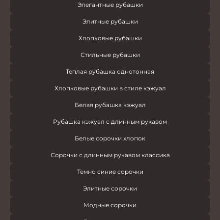
Элегантные рубашки
Элитные рубашки
Хлопковые рубашки
Стильные рубашки
Теплая рубашка однотонная
Хлопковые рубашки в стиле кэжуал
Белая рубашка кэжуал
Рубашка кэжуал с длинным рукавом
Белые сорочки хлопок
Сорочки с длинным рукавом классика
Темно синие сорочки
Элитные сорочки
Модные сорочки