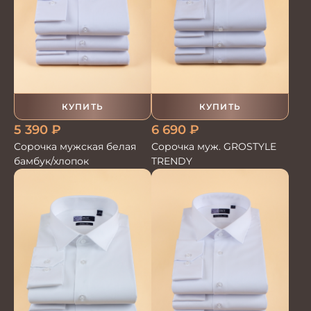
КУПИТЬ
КУПИТЬ
5 390
₽
6 690
₽
Сорочка мужская белая
Сорочка муж. GROSTYLE
бамбук/хлопок
TRENDY