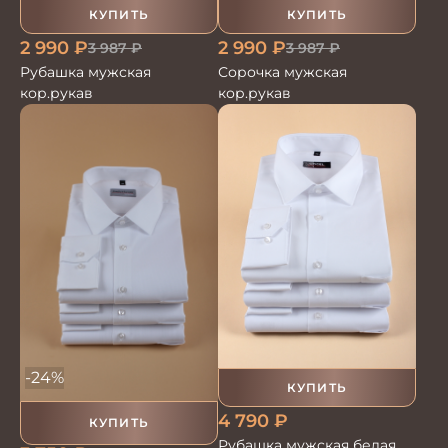
КУПИТЬ
КУПИТЬ
2 990
₽
2 990
₽
3 987
₽
3 987
₽
Рубашка мужская
Сорочка мужская
кор.рукав
кор.рукав
-24%
КУПИТЬ
4 790
₽
КУПИТЬ
Рубашка мужская белая