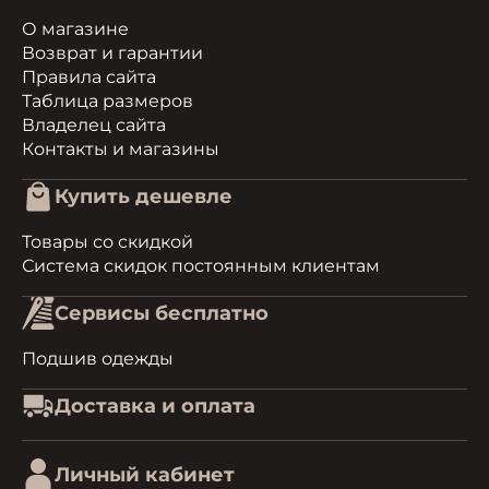
О магазине
Возврат и гарантии
Правила сайта
Таблица размеров
Владелец сайта
Контакты и магазины
Купить дешевле
Товары со скидкой
Система скидок постоянным клиентам
Сервисы бесплатно
Подшив одежды
Доставка и оплата
Личный кабинет