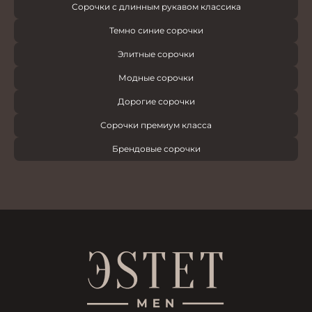
Сорочки с длинным рукавом классика
Темно синие сорочки
Элитные сорочки
Модные сорочки
Дорогие сорочки
Сорочки премиум класса
Брендовые сорочки