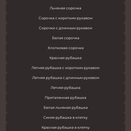
Льняная сорочка
Сорочка с коротким рукавом
Сорочки с длинным рукавом
Белая сорочка
Хлопковая сорочка
Красная рубашка
Летняя рубашка с коротким рукавом
Летняя рубашка с длинным рукавом
Летняя рубашка
Приталенная рубашка
Белая льняная рубашка
Синяя рубашка в клетку
Красная рубашка в клетку