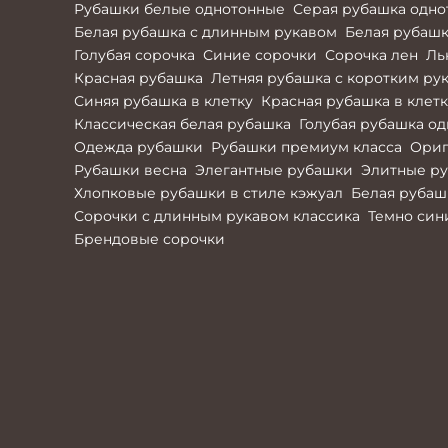
Рубашки белые однотонные
Серая рубашка одно
Белая рубашка с длинным рукавом
Белая рубашк
Голубая сорочка
Синие сорочки
Сорочка лен
Ль
Красная рубашка
Летняя рубашка с коротким ру
Синяя рубашка в клетку
Красная рубашка в клетк
Классическая белая рубашка
Голубая рубашка од
Одежда рубашки
Рубашки премиум класса
Ориг
Рубашки весна
Элегантные рубашки
Элитные р
Хлопковые рубашки в стиле кэжуал
Белая рубаш
Сорочки с длинным рукавом классика
Темно син
Брендовые сорочки