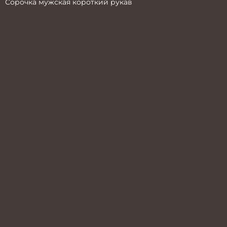
Сорочка мужская короткий рукав