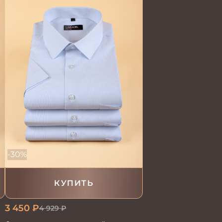
-30%
КУПИТЬ
3 450
₽
4 929
₽