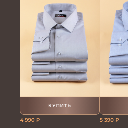
КУПИТЬ
4 990
₽
5 390
₽