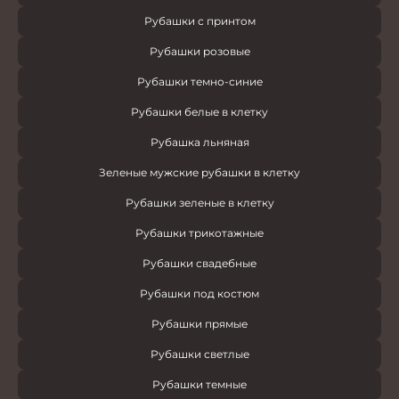
Рубашки с принтом
Рубашки розовые
Рубашки темно-синие
Рубашки белые в клетку
Рубашка льняная
Зеленые мужские рубашки в клетку
Рубашки зеленые в клетку
Рубашки трикотажные
Рубашки свадебные
Рубашки под костюм
Рубашки прямые
Рубашки светлые
Рубашки темные