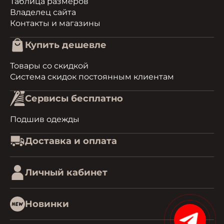
Таблица размеров
Владелец сайта
Контакты и магазины
Купить дешевле
Товары со скидкой
Система скидок постоянным клиентам
Сервисы бесплатно
Подшив одежды
Доставка и оплата
Личный кабинет
Новинки
15%