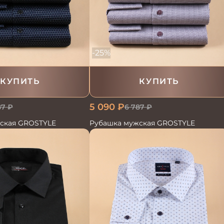
-25%
КУПИТЬ
КУПИТЬ
5 090
₽
87
₽
6 787
₽
ская GROSTYLE
Рубашка мужская GROSTYLE