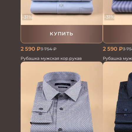
-31%
-31%
КУПИТЬ
2 590
₽
2 590
₽
3 754
₽
3 75
Рубашка мужская кор.рукав
Рубашка муж