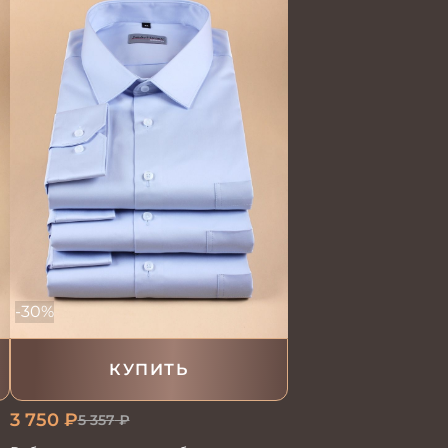
-30%
КУПИТЬ
3 750
₽
5 357
₽