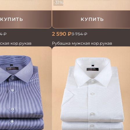
-31%
КУПИТЬ
КУПИТЬ
2 590
₽
3 754
₽
4
₽
Рубашка мужская кор.рукав
ская кор.рукав