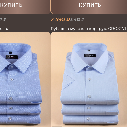
КУПИТЬ
КУПИТЬ
2 490
₽
7
₽
5 413
₽
ская
Рубашка мужская кор. рук. GROSTY