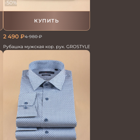
-50%
КУПИТЬ
2 490
₽
4 980
₽
Рубашка мужская кор. рук. GROSTYLE