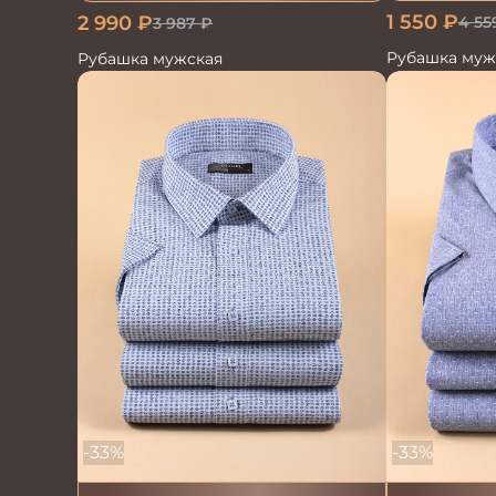
1 550
₽
2 990
₽
4 55
3 987
₽
Рубашка муж
Рубашка мужская
-33%
-33%