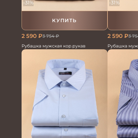
-31%
-31%
КУПИТЬ
2 590
₽
2 590
₽
3 754
₽
3 75
Рубашка мужская кор.рукав
Рубашка муж