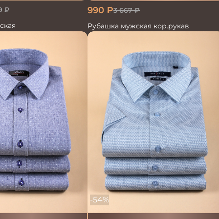
990
₽
9
₽
3 667
₽
ская
Рубашка мужская кор.рукав
-54%