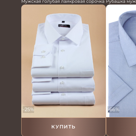
Мужская голубая лайкровая сорочка
Рубашка муж
-66%
-25%
КУПИТЬ