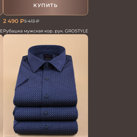
КУПИТЬ
2 490
₽
5 413
₽
LE
Рубашка мужская кор. рук. GROSTYLE