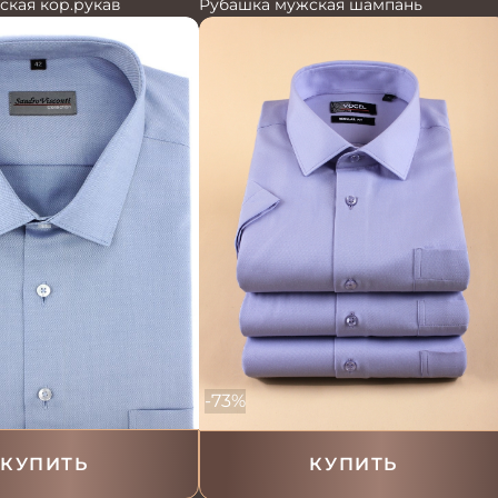
Рубашка мужская шампань
ская кор.рукав
-73%
КУПИТЬ
КУПИТЬ