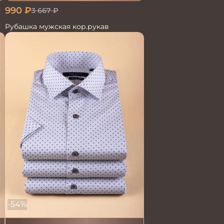
990
₽
3 667
₽
Рубашка мужская кор.рукав
-54%