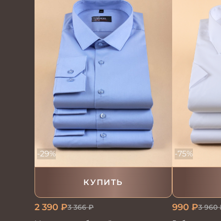
-29%
-75%
КУПИТЬ
2 390
₽
990
₽
3 366
₽
3 960