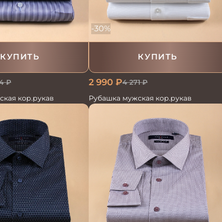
-30%
КУПИТЬ
КУПИТЬ
2 990
₽
4
₽
4 271
₽
ская кор.рукав
Рубашка мужская кор.рукав