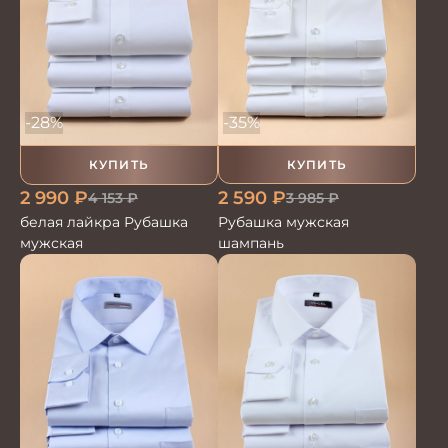
-35%
-28%
КУПИТЬ
КУПИТЬ
2 590
₽
2 990
₽
3 985
₽
4 153
₽
Рубашка мужская
белая лайкра Рубашка
шампань
мужская