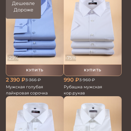
Дешевле
Дороже
-29%
-75%
КУПИТЬ
КУПИТЬ
2 390
₽
990
₽
3 366
₽
3 960
₽
Мужская голубая
Рубашка мужская
лайкровая сорочка
кор.рукав