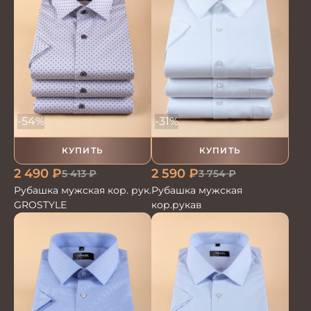
-54%
-31%
КУПИТЬ
КУПИТЬ
2 490
₽
2 590
₽
5 413
₽
3 754
₽
Рубашка мужская кор. рук.
Рубашка мужская
GROSTYLE
кор.рукав