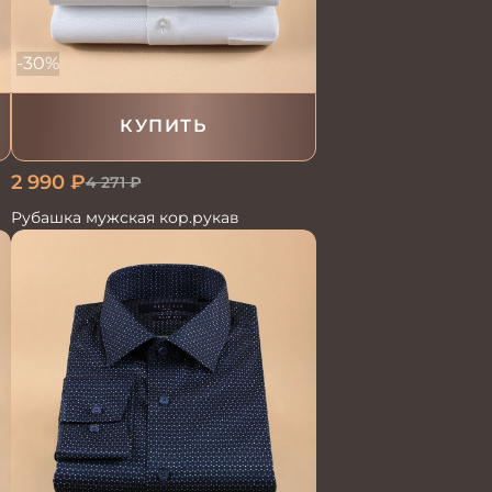
-30%
КУПИТЬ
2 990
₽
4 271
₽
Рубашка мужская кор.рукав