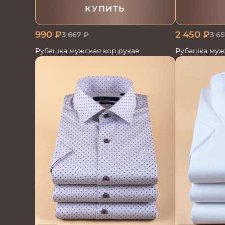
КУПИТЬ
990
₽
2 450
₽
3 667
₽
3 65
Рубашка мужская кор.рукав
Рубашка муж