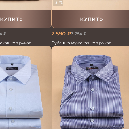
-31%
КУПИТЬ
КУПИТЬ
2 590
₽
4
₽
3 754
₽
ская кор.рукав
Рубашка мужская кор.рукав