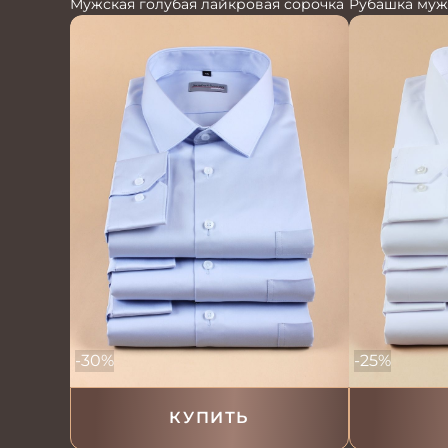
Мужская голубая лайкровая сорочка
Рубашка муж
-30%
-25%
КУПИТЬ