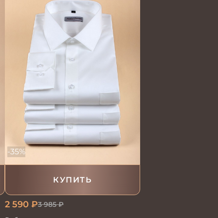
-35%
КУПИТЬ
2 590
₽
3 985
₽