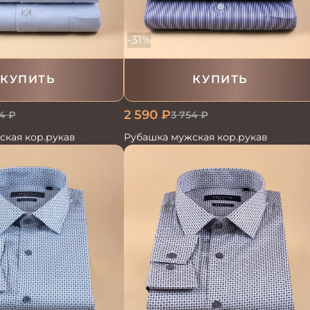
-31%
КУПИТЬ
КУПИТЬ
2 590
₽
4
₽
3 754
₽
ская кор.рукав
Рубашка мужская кор.рукав