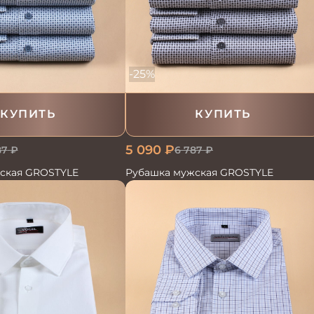
-25%
КУПИТЬ
КУПИТЬ
5 090
₽
6 787
₽
87
₽
Рубашка мужская GROSTYLE
ская GROSTYLE