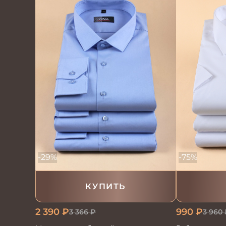
-29%
-75%
КУПИТЬ
2 390
₽
990
₽
3 366
₽
3 960