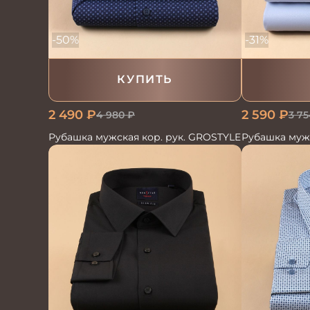
-50%
-31%
КУПИТЬ
2 490
₽
2 590
₽
4 980
₽
3 75
Рубашка мужская кор. рук. GROSTYLE
Рубашка муж