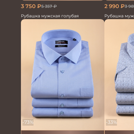
3 750
₽
2 990
₽
5 357
₽
3 98
Рубашка мужская голубая
Рубашка муж
-73%
-33%