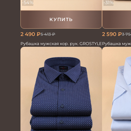
-54%
-31%
КУПИТЬ
2 490
₽
2 590
₽
5 413
₽
3 75
Рубашка мужская кор. рук. GROSTYLE
Рубашка муж