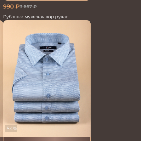
990
₽
3 667
₽
Рубашка мужская кор.рукав
-54%