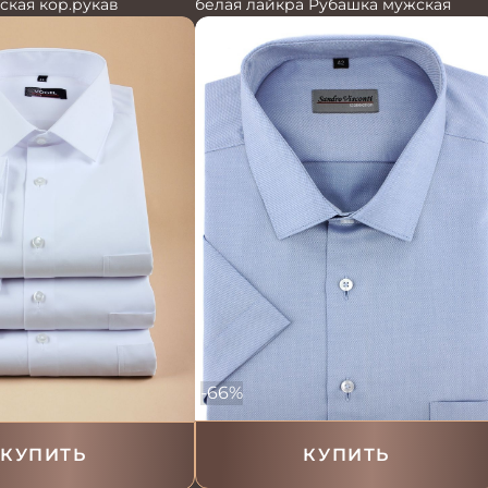
ская кор.рукав
белая лайкра Рубашка мужская
-66%
КУПИТЬ
КУПИТЬ