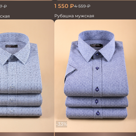
1 550
₽
4 559
₽
7
₽
Рубашка мужская
ская
-33%