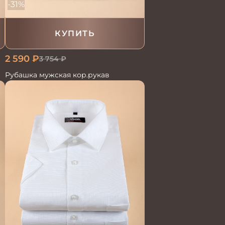
-31%
КУПИТЬ
2 590
₽
3 754
₽
Рубашка мужская кор.рукав