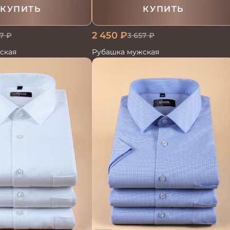
КУПИТЬ
КУПИТЬ
2 450
₽
7
₽
3 657
₽
ская
Рубашка мужская