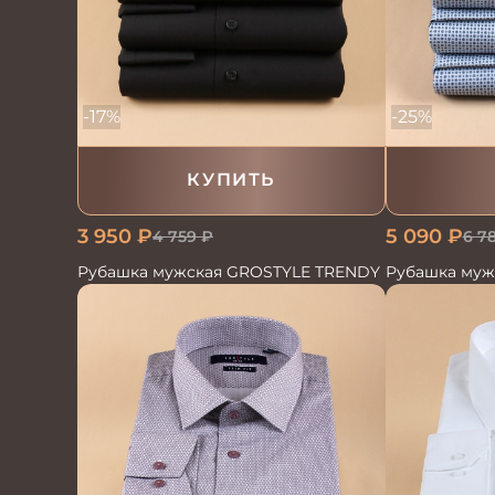
-17%
-25%
КУПИТЬ
3 950
₽
5 090
₽
4 759
₽
6 7
Рубашка мужская GROSTYLE TRENDY
Рубашка муж