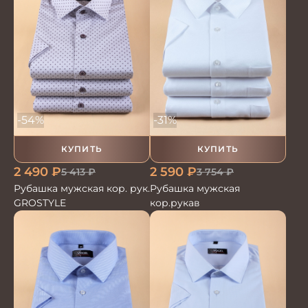
-54%
-31%
КУПИТЬ
КУПИТЬ
2 490
₽
2 590
₽
5 413
₽
3 754
₽
Рубашка мужская кор. рук.
Рубашка мужская
GROSTYLE
кор.рукав