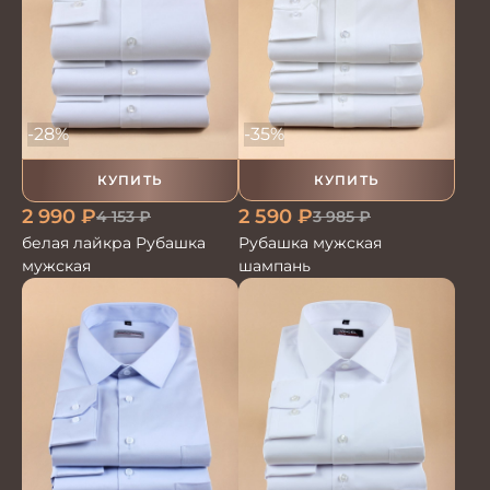
-35%
-28%
КУПИТЬ
КУПИТЬ
2 590
₽
2 990
₽
3 985
₽
4 153
₽
Рубашка мужская
белая лайкра Рубашка
шампань
мужская