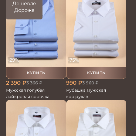
Дешевле
Дороже
-29%
-75%
КУПИТЬ
КУПИТЬ
2 390
₽
990
₽
3 366
₽
3 960
₽
Мужская голубая
Рубашка мужская
лайкровая сорочка
кор.рукав