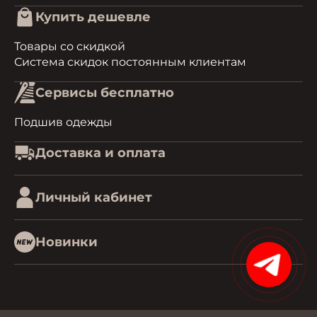
Купить дешевле
Товары со скидкой
Система скидок постоянным клиентам
Сервисы бесплатно
Подшив одежды
Доставка и оплата
Личный кабинет
Новинки
15%