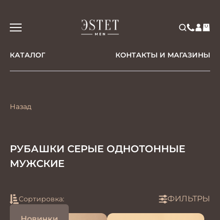
КАТАЛОГ
КОНТАКТЫ И МАГАЗИНЫ
Назад
РУБАШКИ СЕРЫЕ ОДНОТОННЫЕ
МУЖСКИЕ
ФИЛЬТРЫ
Сортировка:
Новинки