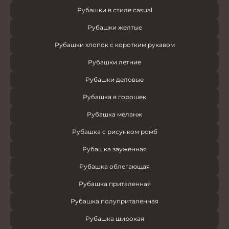
Рубашки в стиле casual
Рубашки желтые
Рубашки хлопок с коротким рукавом
Рубашки летние
Рубашки деловые
Рубашка в горошек
Рубашка меланж
Рубашка с рисунком ромб
Рубашка зауженная
Рубашка облегающая
Рубашка приталенная
Рубашка полуприталенная
Рубашка широкая