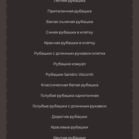
Летняя рубашка
Приталенная рубашка
Белая льняная рубашка
Синяя рубашка в клетку
Красная рубашка в клетку
Рубашки с длинным рукавом клетка
Рубашка кэжуал
Рубашки Sandro Visconti
Классическая белая рубашка
Голубая рубашка однотонная
Голубые рубашки с длинным рукавом
Дорогие рубашки
Красивые рубашки
Крутые рубашки