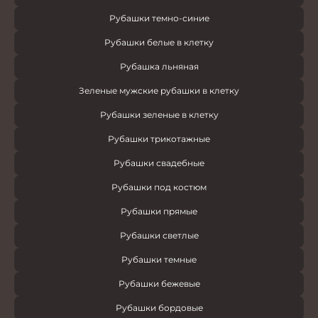
Рубашки темно-синие
Рубашки белые в клетку
Рубашка льняная
Зеленые мужские рубашки в клетку
Рубашки зеленые в клетку
Рубашки трикотажные
Рубашки свадебные
Рубашки под костюм
Рубашки прямые
Рубашки светлые
Рубашки темные
Рубашки бежевые
Рубашки бордовые