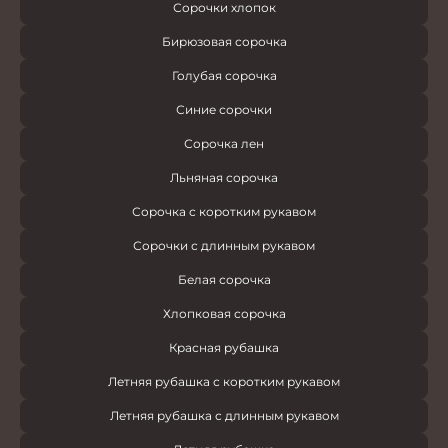
Сорочки хлопок
Бирюзовая сорочка
Голубая сорочка
Синие сорочки
Сорочка лен
Льняная сорочка
Сорочка с коротким рукавом
Сорочки с длинным рукавом
Белая сорочка
Хлопковая сорочка
Красная рубашка
Летняя рубашка с коротким рукавом
Летняя рубашка с длинным рукавом